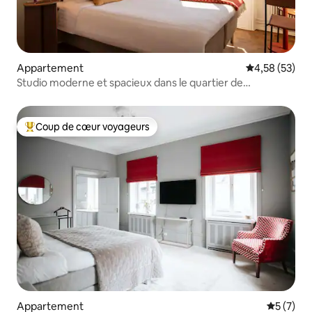
Appartement
Évaluation mo
4,58 (53)
Studio moderne et spacieux dans le quartier de
Södermalm à Stockholm
Coup de cœur voyageurs
Coups de cœur voyageurs les plus appréciés
Appartement
Évaluatio
5 (7)