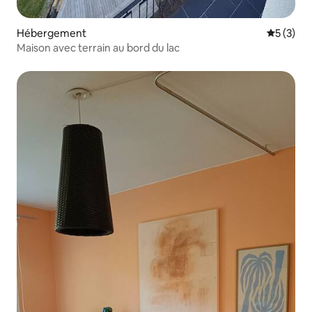
Hébergement
Évaluatio
5 (3)
Maison avec terrain au bord du lac