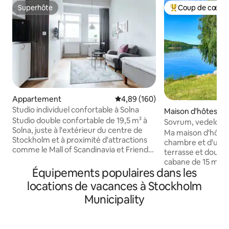
Superhôte
Coup de cœur 
Superhôte
Coups de cœur vo
Appartement
Évaluation moyenne sur la base 
4,89 (160)
Studio individuel confortable à Solna
Maison d'hôtes
Studio double confortable de 19,5 m² à
Sovrum, vedeldad 
Solna, juste à l'extérieur du centre de
Ma maison d'hôte
Stockholm et à proximité d'attractions
chambre et d'un sa
comme le Mall of Scandinavia et Friends
terrasse et douche
Arena. Le studio comprend un lit de 120
cabane de 15 m ², il
cm de large, une salle de bain privée,
Équipements populaires dans les
évier, un réfrigér
une kitchenette entièrement équipée
de la vaisselle, un
locations de vacances à Stockholm
et un coin repas pour une personne. Le
bouilloire pour faci
Municipality
linge de lit, les serviettes et les ustensiles
terrasse, il y a un
de cuisine sont mis à votre disposition.
Magnifique vue sur 
Profitez d'un accès à une salle de sport,
la journée et les c
à un sauna, au petit déjeuner, à un