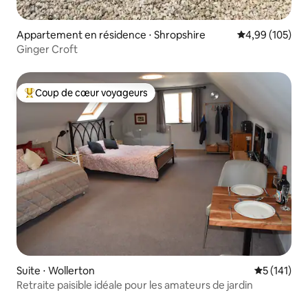
Appartement en résidence ⋅ Shropshire
Évaluation moy
4,99 (105)
Ginger Croft
Coup de cœur voyageurs
Coups de cœur voyageurs les plus appréciés
Suite ⋅ Wollerton
Évaluation 
5 (141)
Retraite paisible idéale pour les amateurs de jardin