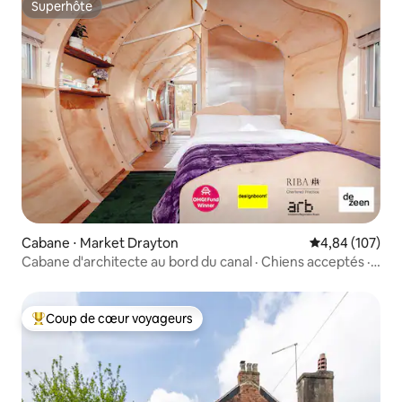
Superhôte
Superhôte
Cabane ⋅ Market Drayton
Évaluation moy
4,84 (107)
Cabane d'architecte au bord du canal · Chiens acceptés ·
Woodland
Coup de cœur voyageurs
Coups de cœur voyageurs les plus appréciés