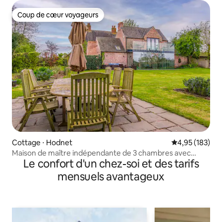
Coup de cœur voyageurs
Coup de cœur voyageurs
Cottage ⋅ Hodnet
Évaluation moy
4,95 (183)
Maison de maître indépendante de 3 chambres avec
Le confort d'un chez-soi et des tarifs
balcon et salle de sport
mensuels avantageux