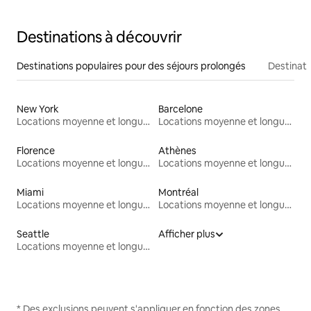
Destinations à découvrir
Destinations populaires pour des séjours prolongés
Destinati
New York
Barcelone
Locations moyenne et longue durée
Locations moyenne et longue durée
Florence
Athènes
Locations moyenne et longue durée
Locations moyenne et longue durée
Miami
Montréal
Locations moyenne et longue durée
Locations moyenne et longue durée
Seattle
Afficher plus
Locations moyenne et longue durée
* Des exclusions peuvent s'appliquer en fonction des zones