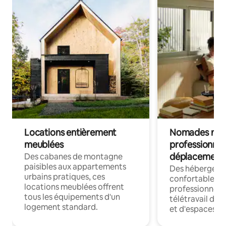
Locations entièrement
Nomades num
meublées
professionnel
déplacement
Des cabanes de montagne
paisibles aux appartements
Des hébergem
urbains pratiques, ces
confortables p
locations meublées offrent
professionnels
tous les équipements d'un
télétravail dis
logement standard.
et d'espaces de