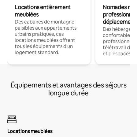
Locations entièrement
Nomades num
meublées
professionnel
déplacement
Des cabanes de montagne
paisibles aux appartements
Des hébergem
urbains pratiques, ces
confortables p
locations meublées offrent
professionnels
tous les équipements d'un
télétravail dis
logement standard.
et d'espaces de
Équipements et avantages des séjours
longue durée
Locations meublées