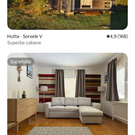
Hutte ⋅ Sorsele V
Évaluation mo
4,9 (168)
Superbe cabane
Superhôte
Superhôte