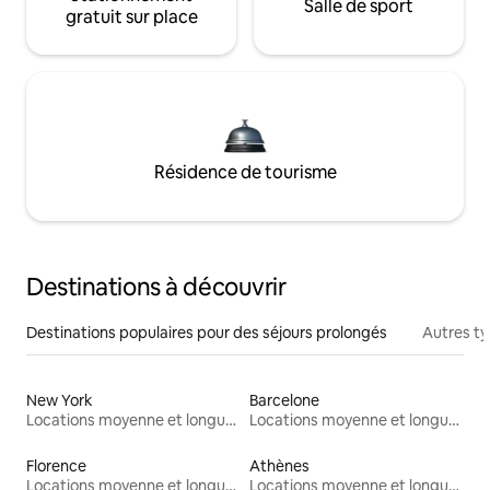
Salle de sport
gratuit sur place
Résidence de tourisme
Destinations à découvrir
Destinations populaires pour des séjours prolongés
Autres t
New York
Barcelone
Locations moyenne et longue durée
Locations moyenne et longue durée
Florence
Athènes
Locations moyenne et longue durée
Locations moyenne et longue durée