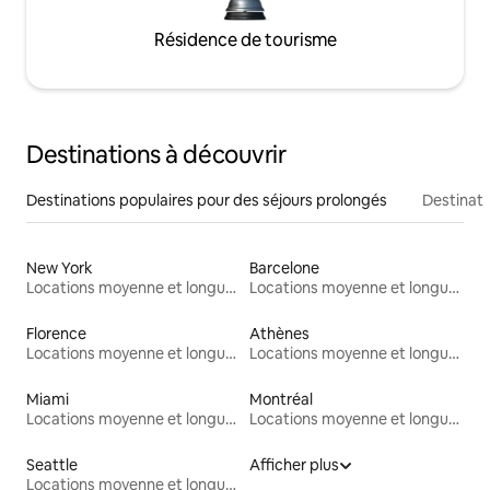
Résidence de tourisme
Destinations à découvrir
Destinations populaires pour des séjours prolongés
Destinati
New York
Barcelone
Locations moyenne et longue durée
Locations moyenne et longue durée
Florence
Athènes
Locations moyenne et longue durée
Locations moyenne et longue durée
Miami
Montréal
Locations moyenne et longue durée
Locations moyenne et longue durée
Seattle
Afficher plus
Locations moyenne et longue durée