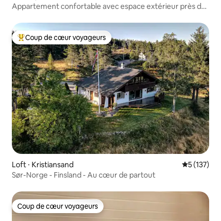
Appartement confortable avec espace extérieur près de
Kristiansand
Coup de cœur voyageurs
Coups de cœur voyageurs les plus appréciés
Loft ⋅ Kristiansand
Évaluation 
5 (137)
Sør-Norge - Finsland - Au cœur de partout
Coup de cœur voyageurs
Coup de cœur voyageurs