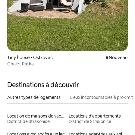
Tiny house ⋅ Ostrovec
Nouvel hébe
Nouveau
Chalet Ratka
Destinations à découvrir
Autres types de logements
Lieux incontournables à proximit
Location de maisons de vacances
Locations d'appartements
District de Strakonice
District de Strakonice
Locations avec accès à un lac
Locations adaptées aux animaux