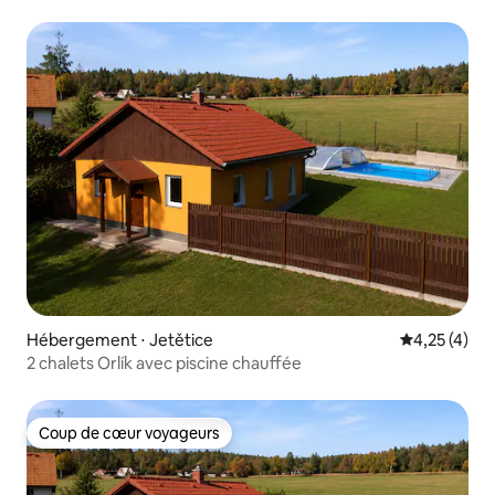
Hébergement ⋅ Jetětice
Évaluation m
4,25 (4)
2 chalets Orlík avec piscine chauffée
Coup de cœur voyageurs
Coup de cœur voyageurs