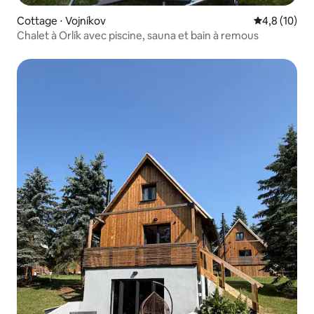
Cottage ⋅ Vojníkov
Évaluation m
4,8 (10)
Chalet à Orlík avec piscine, sauna et bain à remous