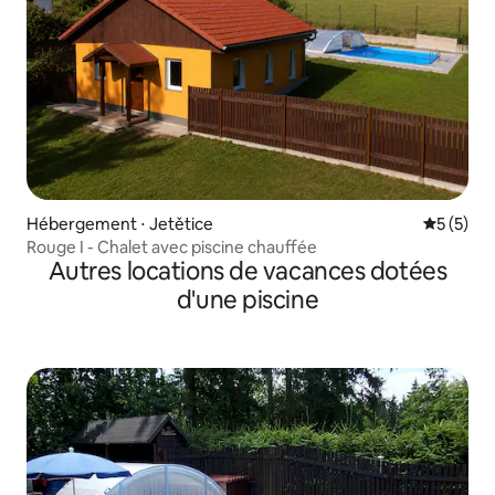
Hébergement ⋅ Jetětice
Évaluatio
5 (5)
Rouge I - Chalet avec piscine chauffée
Autres locations de vacances dotées
d'une piscine