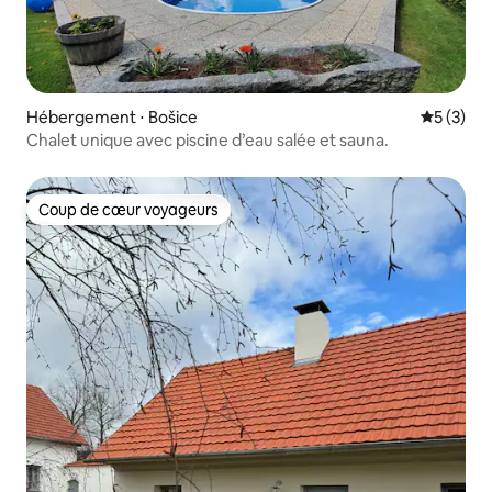
Hébergement ⋅ Bošice
Évaluatio
5 (3)
Chalet unique avec piscine d’eau salée et sauna.
Coup de cœur voyageurs
Coup de cœur voyageurs