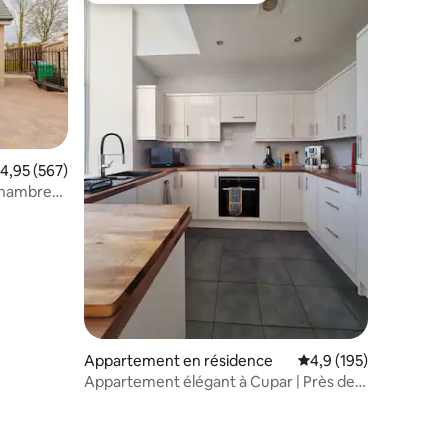
valuation moyenne sur la base de 567 commentaires : 4,95 sur 5
4,95 (567)
chambre
Appartement en résidence
Évaluation moyenne su
4,9 (195)
Appartement élégant à Cupar | Près de
St Andrews | Parking gratuit