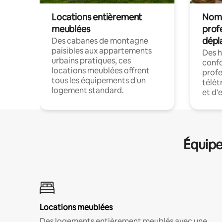
Locations entièrement
Noma
meublées
prof
dépl
Des cabanes de montagne
paisibles aux appartements
Des 
urbains pratiques, ces
confo
locations meublées offrent
profe
tous les équipements d'un
télét
logement standard.
et d'
Équipe
Locations meublées
Des logements entièrement meublés avec une