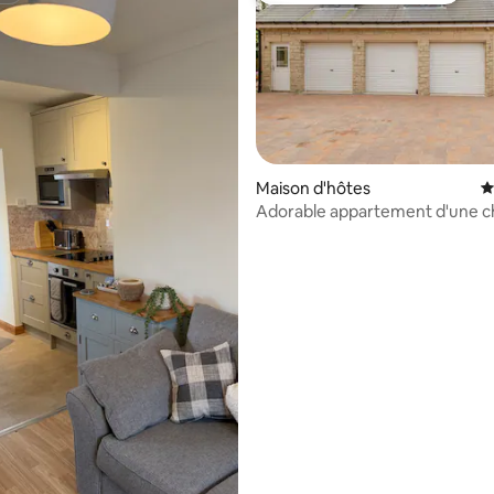
la base de 189 commentaires : 4,94 sur 5
Maison d'hôtes
É
Adorable appartement d'une 
avec jacuzzi.