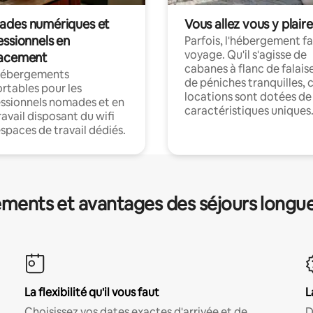
des numériques et
Vous allez vous y plaire
essionnels en
Parfois, l'hébergement fai
voyage. Qu'il s'agisse de
acement
cabanes à flanc de falais
hébergements
de péniches tranquilles, 
rtables pour les
locations sont dotées de
ssionnels nomades et en
caractéristiques uniques
ravail disposant du wifi
espaces de travail dédiés.
ments et avantages des séjours longu
La flexibilité qu'il vous faut
L
Choisissez vos dates exactes d'arrivée et de
D