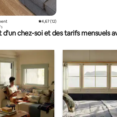
ment
Évaluation moyenne sur la base de 12 comme
4,67 (12)
's
t d'un chez-soi et des tarifs mensuels 