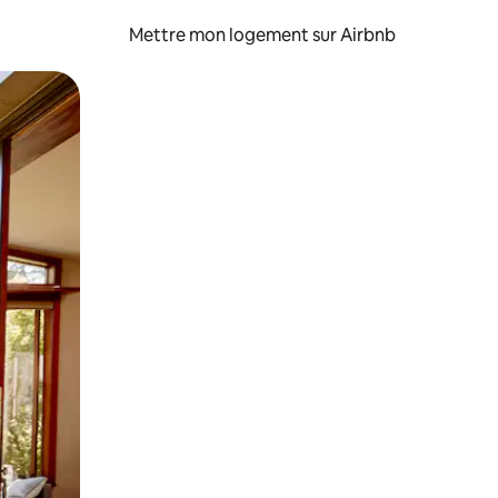
Mettre mon logement sur Airbnb
sant glisser.