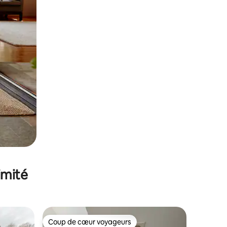
imité
Coup de cœur voyageurs
Coup de cœur voyageurs