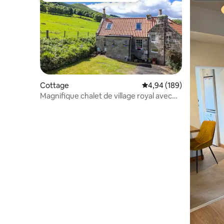
Cottage
Évaluation moyenne sur 
4,94 (189)
Magnifique chalet de village royal avec
poêle à bois