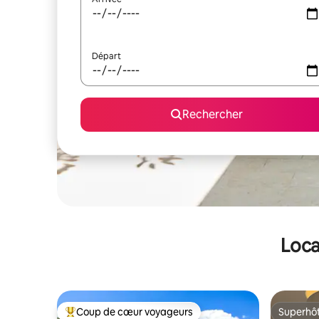
Départ
Rechercher
Loca
Coup de cœur voyageurs
Superhô
Coups de cœur voyageurs les plus appréciés
Superhô