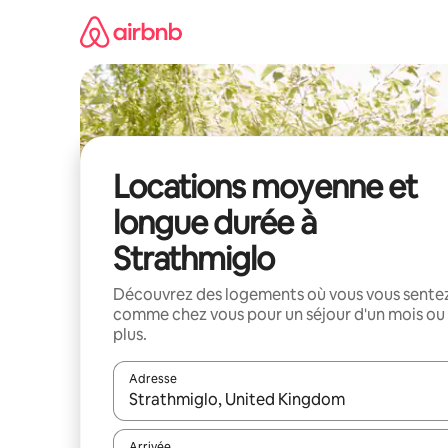
Aller
directement
au
contenu
Locations moyenne et
longue durée à
Strathmiglo
Découvrez des logements où vous vous sente
comme chez vous pour un séjour d'un mois ou
plus.
Adresse
Lorsque les résultats s'affichent, utilisez les flèc
Arrivée