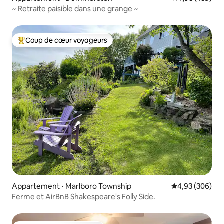
~ Retraite paisible dans une grange ~
Coup de cœur voyageurs
Coups de cœur voyageurs les plus appréciés
Appartement ⋅ Marlboro Township
Évaluation moy
4,93 (306)
Ferme et AirBnB Shakespeare's Folly Side.