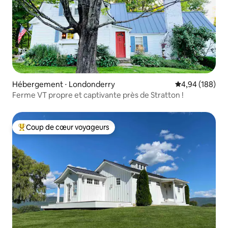
Hébergement ⋅ Londonderry
Évaluation moy
4,94 (188)
Ferme VT propre et captivante près de Stratton !
Coup de cœur voyageurs
Coups de cœur voyageurs les plus appréciés