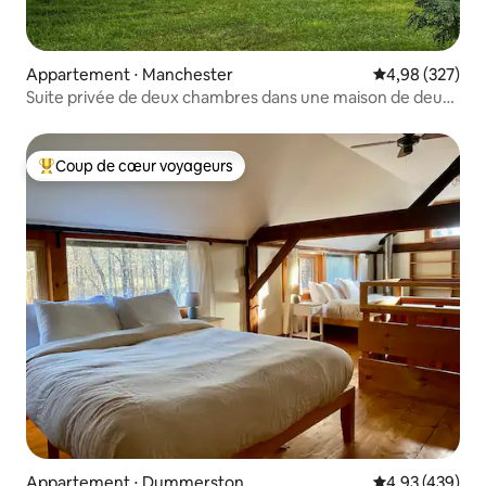
Appartement ⋅ Manchester
Évaluation moy
4,98 (327)
Suite privée de deux chambres dans une maison de deux
étages
Coup de cœur voyageurs
Coups de cœur voyageurs les plus appréciés
Appartement ⋅ Dummerston
Évaluation moy
4,93 (439)