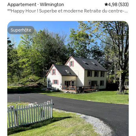
Appartement ⋅ Wilmington
Évaluation moy
4,98 (533)
**Happy Hour ! Superbe et moderne Retraite du centre-
ville **
Superhôte
Superhôte