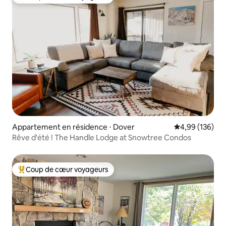
Coups de cœur voyageurs les plus appréciés
Appartement en résidence ⋅ Dover
Évaluation moy
4,99 (136)
Rêve d'été ! The Handle Lodge at Snowtree Condos
Coup de cœur voyageurs
Coups de cœur voyageurs les plus appréciés