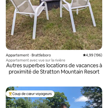
Appartement ⋅ Brattleboro
Évaluation moy
4,99 (196)
Appartement avec vue sur la rivière
Autres superbes locations de vacances à
proximité de Stratton Mountain Resort
Coup de cœur voyageurs
Coups de cœur voyageurs les plus appréciés