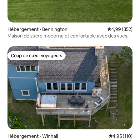
Hébergement ⋅ Bennington
Évaluation moy
4,99 (352)
Maison de sucre moderne et confortable avec des vues
spectaculaires.
Coup de cœur voyageurs
Coup de cœur voyageurs
Hébergement ⋅ Winhall
Évaluation moy
4,95 (110)