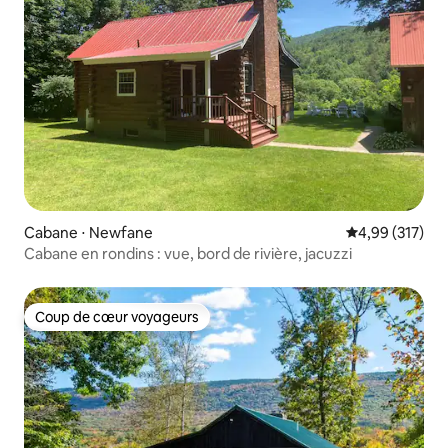
Cabane ⋅ Newfane
Évaluation moy
4,99 (317)
Cabane en rondins : vue, bord de rivière, jacuzzi
Coup de cœur voyageurs
Coup de cœur voyageurs