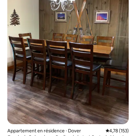
Appartement en résidence ⋅ Dover
Évaluation moy
4,78 (153)