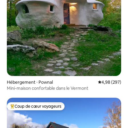
Hébergement ⋅ Pownal
Évaluation moy
4,98 (297)
Mini-maison confortable dans le Vermont
Coup de cœur voyageurs
Coups de cœur voyageurs les plus appréciés