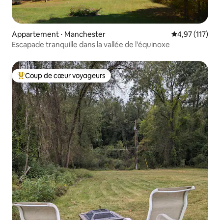
Appartement ⋅ Manchester
Évaluation moy
4,97 (117)
Escapade tranquille dans la vallée de l'équinoxe
Coup de cœur voyageurs
Coups de cœur voyageurs les plus appréciés