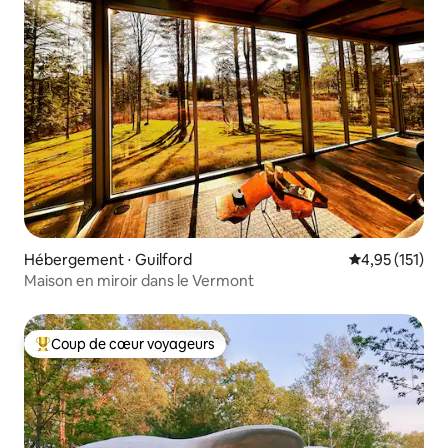
Hébergement ⋅ Guilford
Évaluation moy
4,95 (151)
Maison en miroir dans le Vermont
Coup de cœur voyageurs
Coups de cœur voyageurs les plus appréciés