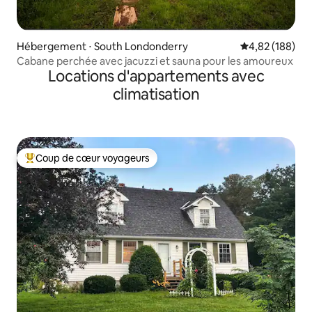
Hébergement ⋅ South Londonderry
Évaluation moy
4,82 (188)
Cabane perchée avec jacuzzi et sauna pour les amoureux
Locations d'appartements avec
climatisation
Coup de cœur voyageurs
Coups de cœur voyageurs les plus appréciés