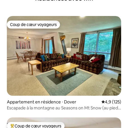
Coup de cœur voyageurs
Coup de cœur voyageurs
Appartement en résidence ⋅ Dover
Évaluation mo
4,9 (125)
Escapade à la montagne au Seasons on Mt Snow (au pied
des pistes)
Coup de cœur voyageurs