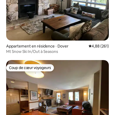
Appartement en résidence ⋅ Dover
Évaluation moy
4,88 (261)
Mt Snow Ski In/Out à Seasons
Coup de cœur voyageurs
Coup de cœur voyageurs