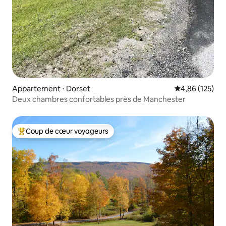
Appartement ⋅ Dorset
Évaluation moy
4,86 (125)
Deux chambres confortables près de Manchester
Coup de cœur voyageurs
Coups de cœur voyageurs les plus appréciés