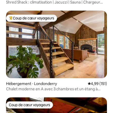
Shred Shack : climatisation | Jacuzzi | Sauna | Chargeur
pour véhicule électrique
Coup de cœur voyageurs
Coups de cœur voyageurs les plus appréciés
Hébergement ⋅ Londonderry
Évaluation moy
4,99 (151)
Chalet moderne en A avec 3 chambres et un étang à
Londonderry
Coup de cœur voyageurs
Coup de cœur voyageurs