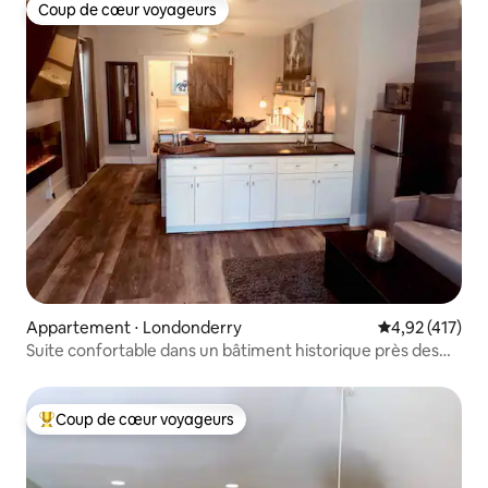
Coup de cœur voyageurs
Coup de cœur voyageurs
Appartement ⋅ Londonderry
Évaluation moy
4,92 (417)
Suite confortable dans un bâtiment historique près des
stations de ski
Coup de cœur voyageurs
Coups de cœur voyageurs les plus appréciés