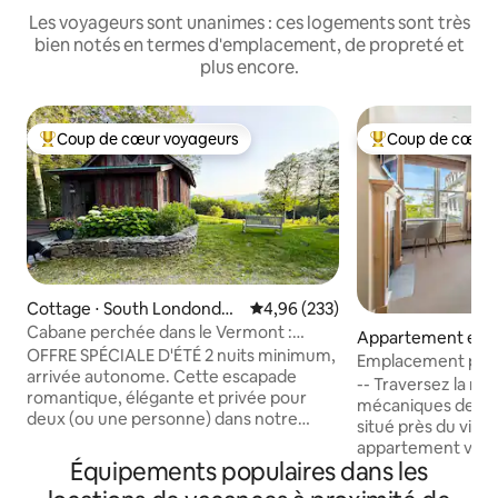
Les voyageurs sont unanimes : ces logements sont très
bien notés en termes d'emplacement, de propreté et
plus encore.
Coup de cœur voyageurs
Coup de cœur 
Coups de cœur voyageurs les plus appréciés
Coups de cœur vo
Cottage ⋅ South Londonder
Évaluation moyenne sur la base 
4,96 (233)
ry
Cabane perchée dans le Vermont :
Appartement en r
romantique, privée et élégante
OFFRE SPÉCIALE D'ÉTÉ 2 nuits minimum,
⋅ Stratton
Emplacement privil
arrivée autonome. Cette escapade
Stratton - Piscine 
-- Traversez la ru
romantique, élégante et privée pour
mécaniques de St
deux (ou une personne) dans notre
situé près du villa
« Treehouse » avec loft, cuisine et salle
appartement vous 
de bain entièrement équipées, porche
Équipements populaires dans les
toutes les activité
protégé, terrasse, sauna, Wi-Fi,
VTT, événements,