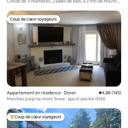
Condo de 3 chambres, 2 salles de bain, à 2 min de Mount
Snow !
Coup de cœur voyageurs
Coup de cœur voyageurs
Appartement en résidence ⋅ Dover
Évaluation moy
4,86 (145)
Marchez jusqu'au mont Snow : spa et piscine d'été
Coup de cœur voyageurs
Coups de cœur voyageurs les plus appréciés