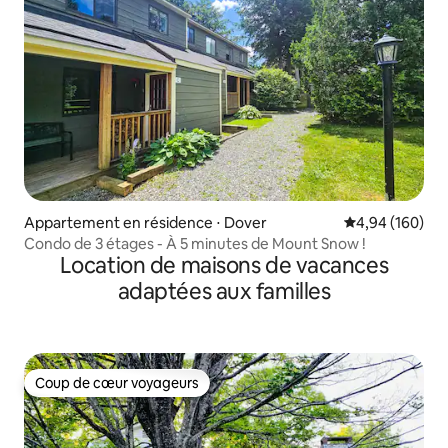
Appartement en résidence ⋅ Dover
Évaluation moy
4,94 (160)
Condo de 3 étages - À 5 minutes de Mount Snow !
Location de maisons de vacances
adaptées aux familles
Coup de cœur voyageurs
Coup de cœur voyageurs