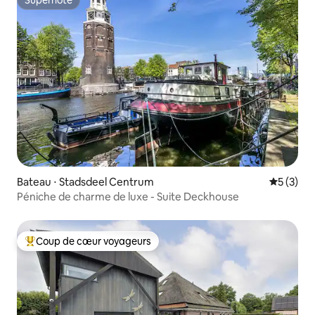
Superhôte
Bateau ⋅ Stadsdeel Centrum
Évaluatio
5 (3)
Péniche de charme de luxe - Suite Deckhouse
Coup de cœur voyageurs
Coups de cœur voyageurs les plus appréciés