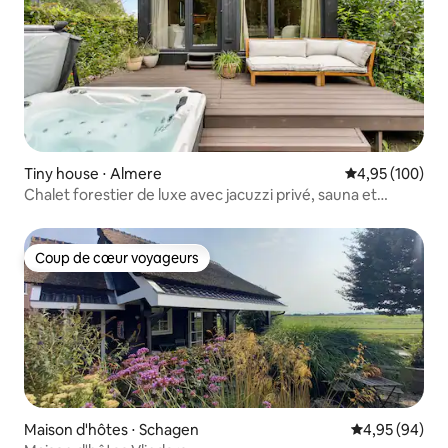
Tiny house ⋅ Almere
Évaluation moy
4,95 (100)
Chalet forestier de luxe avec jacuzzi privé, sauna et
climatisation
Coup de cœur voyageurs
Coup de cœur voyageurs
Maison d'hôtes ⋅ Schagen
Évaluation mo
4,95 (94)