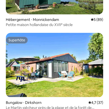
Hébergement ⋅ Monnickendam
Évaluation
5 (89)
Petite maison hollandaise du XVIIᵉ siècle
Superhôte
Superhôte
Bungalow ⋅ Dirkshorn
Évaluation m
4,7 (37)
Le Martin-pêcheur près de la plage et de la forêt de