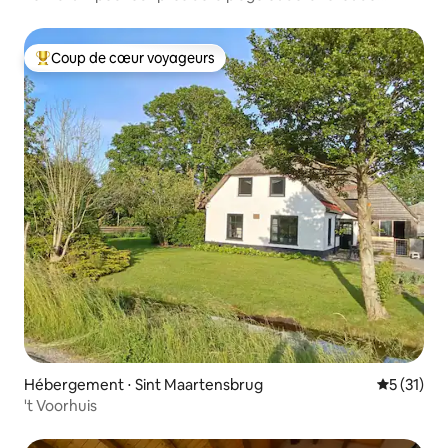
Schoorl/Petten
Coup de cœur voyageurs
Coups de cœur voyageurs les plus appréciés
Hébergement ⋅ Sint Maartensbrug
Évaluation
5 (31)
't Voorhuis