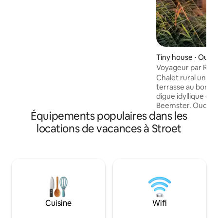
l'extérieur, vous pouvez vous imaginer
dans une forêt au bord des champs de
bulbes avec une vue sur les dunes au
loin. À l'intérieur du wagon gitan, les
installations sanitaires sont luxueuses,
tout comme les installations de la
yourte. C'est un endroit pour se
Tiny house ⋅ Oude
détendre, se démarquer de la vie
Voyageur par Roo
trépidante et profiter d'être ensemble.
Chalet rural uniqu
terrasse au bord de l'eau. S
digue idyllique ent
Beemster. Oudendi
Équipements populaires dans les
Hoorn et Alkmaar.
d'Amsterdam. Le chalet : canapé, table à
locations de vacances à Stroet
manger avec 2 cha
accessoires. Salle d
douche, lavabo. Li
Climatisation, télé
Fi. Autosuffisant 
solaires. Terrasse : 2 chaises longues et
un ensemble bistro
voiture et les vélos
Cuisine
Wifi
randonnée/vélo et
établissements de