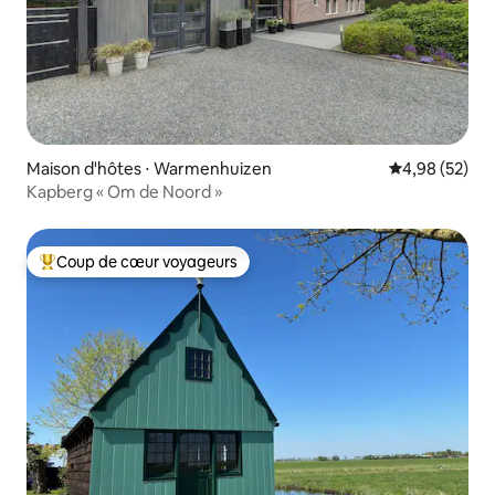
Maison d'hôtes ⋅ Warmenhuizen
Évaluation mo
4,98 (52)
Kapberg « Om de Noord »
Coup de cœur voyageurs
Coups de cœur voyageurs les plus appréciés