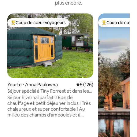
plus encore.
Coup de cœur voyageurs
Coup de cœur 
Coups de cœur voyageurs les plus appréciés
Coups de cœur vo
Yourte ⋅ Anna Paulowna
Évaluation moyenne sur la ba
5 (126)
Séjour spécial à Tiny Forrest et dans les
champs de bulbes
Séjour hivernal parfait !! Bois de
chauffage et petit déjeuner inclus ! Très
chaleureux et super confortable ! Au
milieu des champs d'ampoules et à
seulement 15 minutes en voiture de la
plage se trouve cette propriété unique
et romantique appelée Flower Power. À