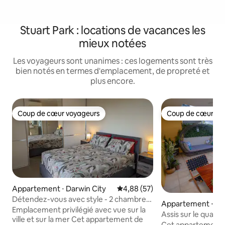
Stuart Park : locations de vacances les
mieux notées
Les voyageurs sont unanimes : ces logements sont très
bien notés en termes d'emplacement, de propreté et
plus encore.
Coup de cœur voyageurs
Coup de cœur vo
Coup de cœur voyageurs
Coup de cœur vo
Appartement ⋅ Darwin City
Évaluation moyenne sur la base
4,88 (57)
Détendez-vous avec style - 2 chambres
Appartement ⋅ Stu
et 2 salles de bains
Emplacement privilégié avec vue sur la
Assis sur le quai de
ville et sur la mer Cet appartement de
Cet appartement d