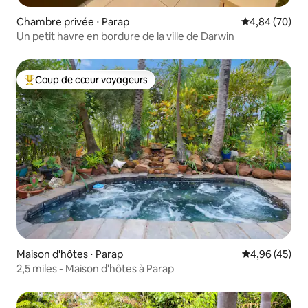
Chambre privée ⋅ Parap
Évaluation mo
4,84 (70)
Un petit havre en bordure de la ville de Darwin
Coup de cœur voyageurs
Coups de cœur voyageurs les plus appréciés
Maison d'hôtes ⋅ Parap
Évaluation mo
4,96 (45)
2,5 miles - Maison d'hôtes à Parap