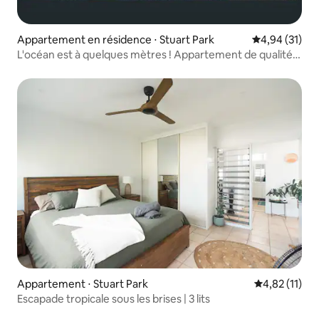
Appartement en résidence ⋅ Stuart Park
Évaluation mo
4,94 (31)
L'océan est à quelques mètres ! Appartement de qualité
avec 3 chambres
Appartement ⋅ Stuart Park
Évaluation mo
4,82 (11)
Escapade tropicale sous les brises | 3 lits