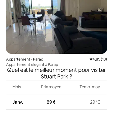
Appartement ⋅ Parap
Évaluation mo
4,85 (13)
Appartement élégant à Parap
Quel est le meilleur moment pour visiter
Stuart Park ?
Mois
Prix moyen
Temp. moy.
Janv.
89 €
29 °C