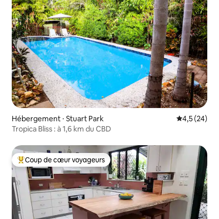
Hébergement ⋅ Stuart Park
Évaluation m
4,5 (24)
Tropica Bliss : à 1,6 km du CBD
Coup de cœur voyageurs
Coups de cœur voyageurs les plus appréciés