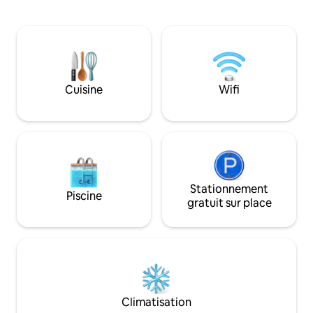
dispose d'un lave-linge et d'un sèche-
y a beaucoup de c
linge, d'une cuisine complète et accepte
simplement se dét
les animaux de compagnie (sans frais
grillons et des éto
pour les animaux de compagnie !), afin
carrières folles, d
que vous puissiez en profiter avec toute
croissance et une 
la famille. Il y a une télévision intelligente
tout le monde a b
4K 55" avec des applications, un
comme celui-ci de
Cuisine
Wifi
chargeur Tesla LVL 2, une armoire pleine
de jeux de société, des livres et de
nombreux articles pour divertir les
enfants et les adultes !
Stationnement
Piscine
gratuit sur place
Climatisation