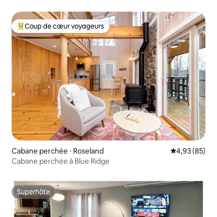
Coup de cœur voyageurs
Coups de cœur voyageurs les plus appréciés
Cabane perchée ⋅ Roseland
Évaluation mo
4,93 (85)
Cabane perchée à Blue Ridge
Superhôte
Superhôte