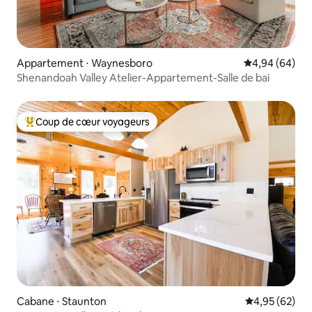
Appartement ⋅ Waynesboro
Évaluation mo
4,94 (64)
Shenandoah Valley Atelier-Appartement-Salle de bai
Coup de cœur voyageurs
Coups de cœur voyageurs les plus appréciés
Cabane ⋅ Staunton
Évaluation mo
4,95 (62)