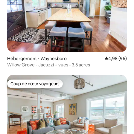
Hébergement ⋅ Waynesboro
Évaluation mo
4,98 (96)
Willow Grove - Jacuzzi + vues - 3,5 acres
Coup de cœur voyageurs
Coup de cœur voyageurs