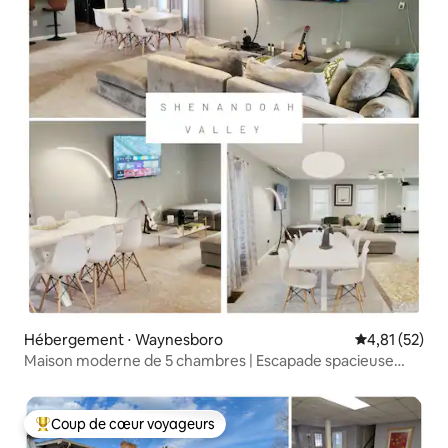
Hébergement ⋅ Waynesboro
Évaluation mo
4,81 (52)
Maison moderne de 5 chambres | Escapade spacieuse
dans la vallée
Coup de cœur voyageurs
Coups de cœur voyageurs les plus appréciés