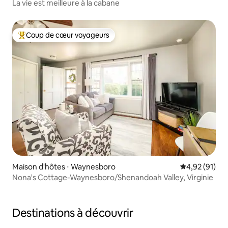
La vie est meilleure à la cabane
Coup de cœur voyageurs
Coups de cœur voyageurs les plus appréciés
Maison d'hôtes ⋅ Waynesboro
Évaluation mo
4,92 (91)
Nona's Cottage-Waynesboro/Shenandoah Valley, Virginie
Destinations à découvrir