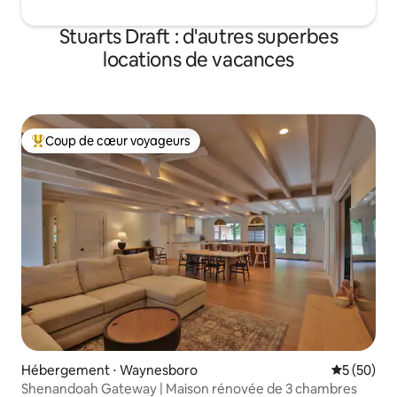
Stuarts Draft : d'autres superbes
locations de vacances
Coup de cœur voyageurs
Coups de cœur voyageurs les plus appréciés
Hébergement ⋅ Waynesboro
Évaluation
5 (50)
Shenandoah Gateway | Maison rénovée de 3 chambres