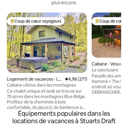
plus encore.
Coup de cœur voyageurs
Coup de cœur 
Coups de cœur voyageurs les plus appréciés
Coups de cœur vo
Cabane ⋅ Vesuvius
Le sanctuaire
Paradis des amoure
Logement de vacances ⋅ Lo
Évaluation moyenne sur la base 
4,96 (271)
Nommé « The Sanc
vingston
Cabane ultime dans les montagnes
endroit où vous p
Ce chalet unique et isolé se trouve sur
DÉBRANCHER, vous
75 acres dans les montagnes Blue Ridge.
votre paix ! Perch
Profitez de la cheminée à bois
de 60 acres, vous 
confortable, du jacuzzi, du barbecue au
l'air frais et du r
Équipements populaires dans les
charbon de bois et de l'Internet à fibre
recherchez ! À se
optique rapide et fiable si vous devez
Wintergreen, à 6 
locations de vacances à Stuarts Draft
travailler pendant votre absence. Il
et à proximité de l