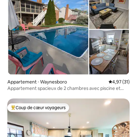
Appartement ⋅ Waynesboro
Évaluation mo
4,97 (31)
Appartement spacieux de 2 chambres avec piscine et
cour clôturée
Coup de cœur voyageurs
Coups de cœur voyageurs les plus appréciés