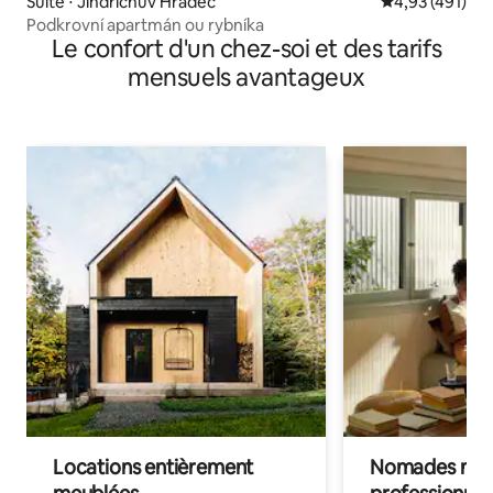
Suite ⋅ Jindrichuv Hradec
Évaluation moy
4,93 (491)
Podkrovní apartmán ou rybníka
Le confort d'un chez-soi et des tarifs
mensuels avantageux
Locations entièrement
Nomades num