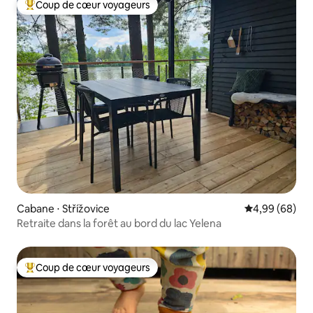
Coup de cœur voyageurs
Coups de cœur voyageurs les plus appréciés
Cabane ⋅ Střížovice
Évaluation mo
4,99 (68)
Retraite dans la forêt au bord du lac Yelena
Coup de cœur voyageurs
Coups de cœur voyageurs les plus appréciés