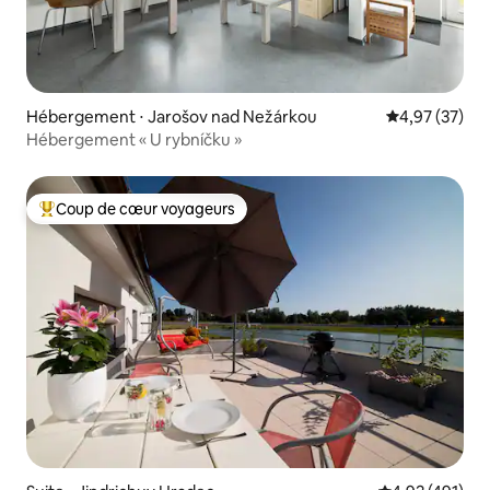
Hébergement ⋅ Jarošov nad Nežárkou
Évaluation mo
4,97 (37)
Hébergement « U rybníčku »
Coup de cœur voyageurs
Coups de cœur voyageurs les plus appréciés