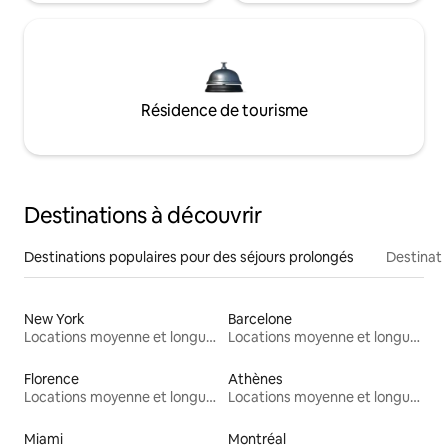
Résidence de tourisme
Destinations à découvrir
Destinations populaires pour des séjours prolongés
Destinati
New York
Barcelone
Locations moyenne et longue durée
Locations moyenne et longue durée
Florence
Athènes
Locations moyenne et longue durée
Locations moyenne et longue durée
Miami
Montréal