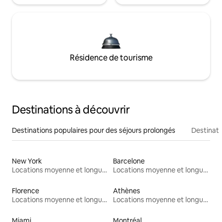
Résidence de tourisme
Destinations à découvrir
Destinations populaires pour des séjours prolongés
Destinati
New York
Barcelone
Locations moyenne et longue durée
Locations moyenne et longue durée
Florence
Athènes
Locations moyenne et longue durée
Locations moyenne et longue durée
Miami
Montréal