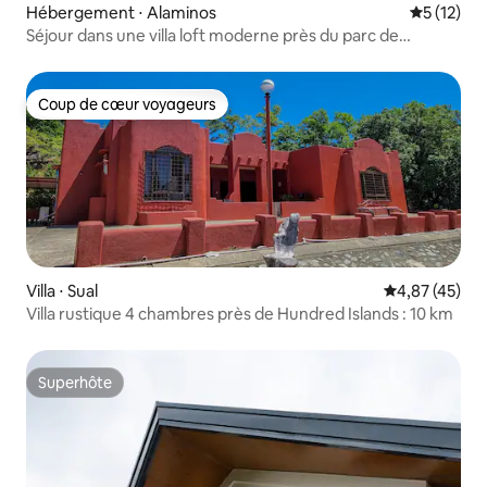
Hébergement ⋅ Alaminos
Évaluation
5 (12)
Séjour dans une villa loft moderne près du parc de
Hundred Islands
Coup de cœur voyageurs
Coup de cœur voyageurs
Villa ⋅ Sual
Évaluation mo
4,87 (45)
Villa rustique 4 chambres près de Hundred Islands : 10 km
Superhôte
Superhôte