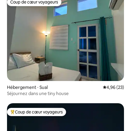
Coup de cœur voyageurs
Coup de cœur voyageurs
Hébergement ⋅ Sual
Évaluation mo
4,96 (23)
Séjournez dans une tiny house
Coup de cœur voyageurs
Coups de cœur voyageurs les plus appréciés