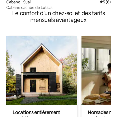
Cabane ⋅ Sual
Évaluatio
5 (6)
Cabane cachée de Leticia
Le confort d'un chez-soi et des tarifs
mensuels avantageux
Locations entièrement
Nomades num