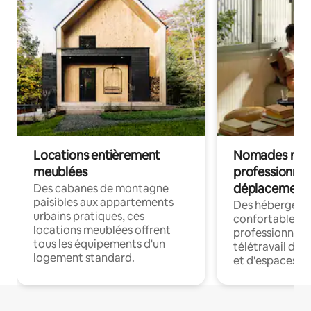
Locations entièrement
Nomades num
meublées
professionnel
déplacement
Des cabanes de montagne
paisibles aux appartements
Des hébergem
urbains pratiques, ces
confortables p
locations meublées offrent
professionnels
tous les équipements d'un
télétravail dis
logement standard.
et d'espaces de