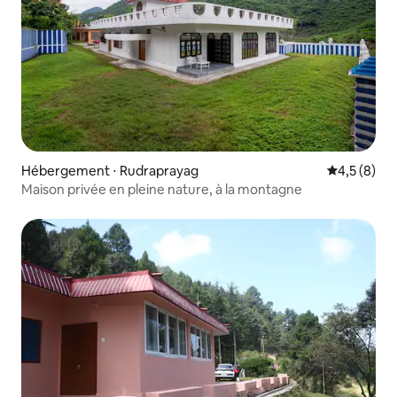
Hébergement ⋅ Rudraprayag
Évaluation 
4,5 (8)
Maison privée en pleine nature, à la montagne