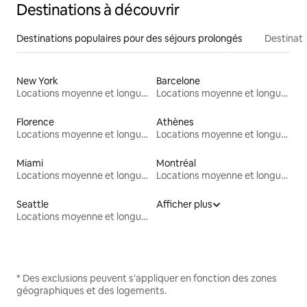
Destinations à découvrir
Destinations populaires pour des séjours prolongés
Destinati
New York
Barcelone
Locations moyenne et longue durée
Locations moyenne et longue durée
Florence
Athènes
Locations moyenne et longue durée
Locations moyenne et longue durée
Miami
Montréal
Locations moyenne et longue durée
Locations moyenne et longue durée
Seattle
Afficher plus
Locations moyenne et longue durée
* Des exclusions peuvent s'appliquer en fonction des zones
géographiques et des logements.