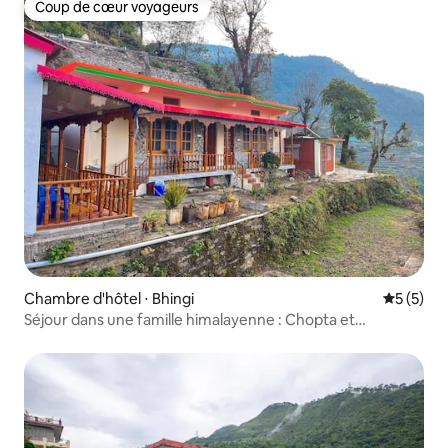
Coup de cœur voyageurs
Coup de cœur voyageurs
Chambre d'hôtel ⋅ Bhingi
Évaluatio
5 (5)
Séjour dans une famille himalayenne : Chopta et
Tungnath