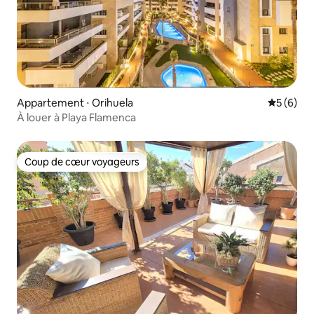
Appartement ⋅ Orihuela
Évaluatio
5 (6)
À louer à Playa Flamenca
Coup de cœur voyageurs
Coup de cœur voyageurs