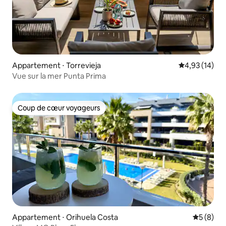
Appartement ⋅ Torrevieja
Évaluation mo
4,93 (14)
Vue sur la mer Punta Prima
Coup de cœur voyageurs
Coup de cœur voyageurs
Appartement ⋅ Orihuela Costa
Évaluatio
5 (8)