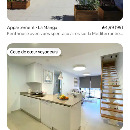
Appartement ⋅ La Manga
Évaluation mo
4,99 (99)
Penthouse avec vues spectaculaires sur la Méditerranée
Veneziol
Coup de cœur voyageurs
Coup de cœur voyageurs