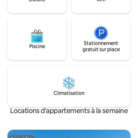
PERSONALES después de la reserva para
Costa Blanca sont
tener constancia de ellos). - No está
minutes de la stat
permitido realizar fiestas ni eventos. -
No está permitido hacer ruido ni hablar
en voz alta a partir de las 23:00 (esto se
debe al hecho de que las ventanas de los
dormitorios de nuestro edificio dan a la
terraza del alojamiento y un tono
Stationnement
Piscine
elevado puede causar molestias a los
gratuit sur place
vecinos). - No se puede fumar en el
interior del alojamiento.
Climatisation
Locations d'appartements à la semaine