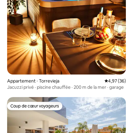
Appartement ⋅ Torrevieja
Évaluation mo
4,97 (36)
Jacuzzi privé · piscine chauffée · 200 m de la mer · garage
Coup de cœur voyageurs
Coup de cœur voyageurs