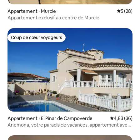
Appartement ⋅ Murcie
Évaluation
5 (28)
Appartement exclusif au centre de Murcie
Coup de cœur voyageurs
Coup de cœur voyageurs
Appartement ⋅ El Pinar de Campoverde
Évaluation mo
4,83 (36)
Anemona, votre paradis de vacances, appartement avec
2 lits