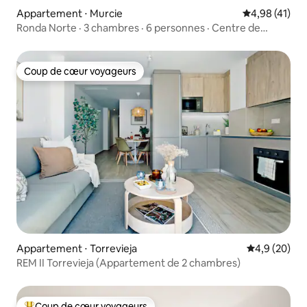
Appartement ⋅ Murcie
Évaluation mo
4,98 (41)
Ronda Norte · 3 chambres · 6 personnes · Centre de
Murcie
Coup de cœur voyageurs
Coup de cœur voyageurs
Appartement ⋅ Torrevieja
Évaluation m
4,9 (20)
REM II Torrevieja (Appartement de 2 chambres)
Coup de cœur voyageurs