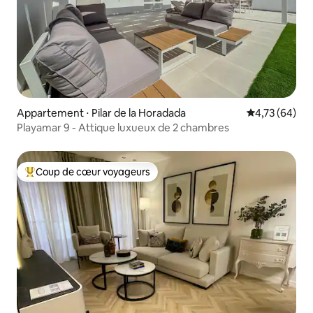
Appartement ⋅ Pilar de la Horadada
Évaluation mo
4,73 (64)
Playamar 9 - Attique luxueux de 2 chambres
Coup de cœur voyageurs
Coups de cœur voyageurs les plus appréciés