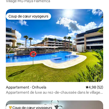
Village MG Playa Flamenca
Coup de cœur voyageurs
Coup de cœur voyageurs
Appartement ⋅ Orihuela
Évaluation mo
4,98 (52)
Appartement de luxe au rez-de-chaussée dans le village
de Flamenca
Coup de cœur voyageurs