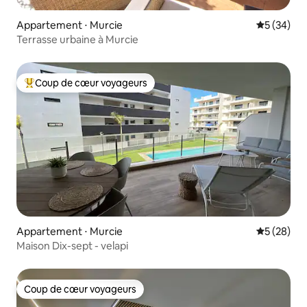
Appartement ⋅ Murcie
Évaluation
5 (34)
Terrasse urbaine à Murcie
Coup de cœur voyageurs
Coups de cœur voyageurs les plus appréciés
Appartement ⋅ Murcie
Évaluation
5 (28)
Maison Dix-sept - velapi
Coup de cœur voyageurs
Coup de cœur voyageurs