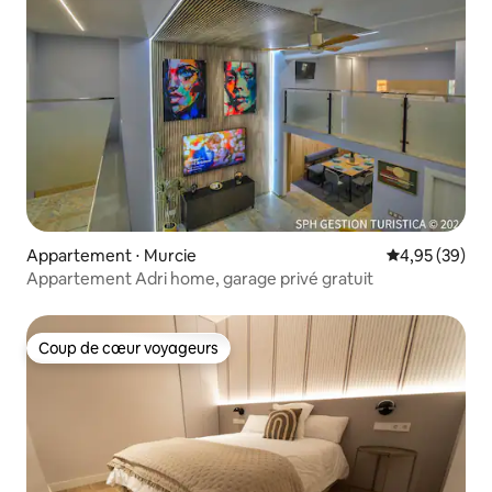
Appartement ⋅ Murcie
Évaluation mo
4,95 (39)
Appartement Adri home, garage privé gratuit
Coup de cœur voyageurs
Coup de cœur voyageurs