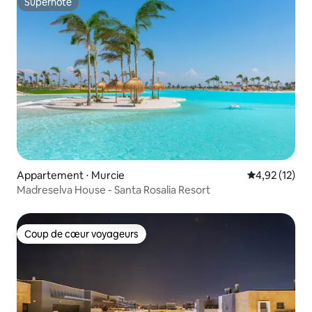
Superhôte
Superhôte
Appartement ⋅ Murcie
Évaluation mo
4,92 (12)
Madreselva House - Santa Rosalia Resort
Coup de cœur voyageurs
Coup de cœur voyageurs