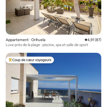
Appartement ⋅ Orihuela
Évaluation mo
4,91 (87)
Luxe près de la plage : piscine, spa et salle de sport
Coup de cœur voyageurs
Coups de cœur voyageurs les plus appréciés