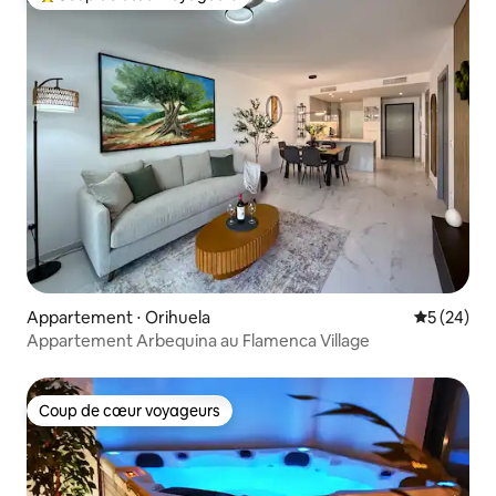
Coups de cœur voyageurs les plus appréciés
Appartement ⋅ Orihuela
Évaluation
5 (24)
Appartement Arbequina au Flamenca Village
Coup de cœur voyageurs
Coup de cœur voyageurs