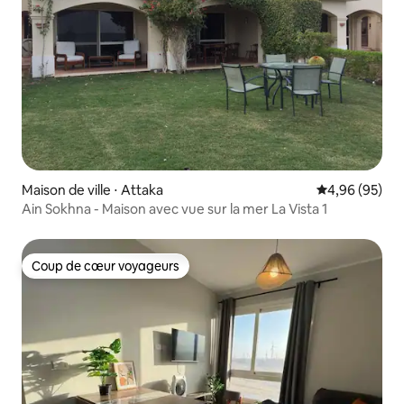
Maison de ville ⋅ Attaka
Évaluation mo
4,96 (95)
Ain Sokhna - Maison avec vue sur la mer La Vista 1
Coup de cœur voyageurs
Coup de cœur voyageurs