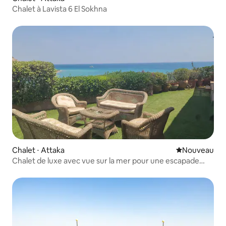
Chalet à Lavista 6 El Sokhna
Chalet ⋅ Attaka
Nouvel hébe
Nouveau
Chalet de luxe avec vue sur la mer pour une escapade
parfaite La Siesta