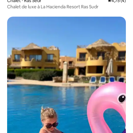
Chalet ⋅ Ras Sedr
Évaluation m
4,75 (4)
Chalet de luxe à La Hacienda Resort Ras Sudr