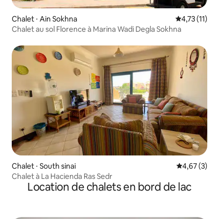
Chalet ⋅ Ain Sokhna
Évaluation m
4,73 (11)
Chalet au sol Florence à Marina Wadi Degla Sokhna
Chalet ⋅ South sinai
Évaluation m
4,67 (3)
Chalet à La Hacienda Ras Sedr
Location de chalets en bord de lac