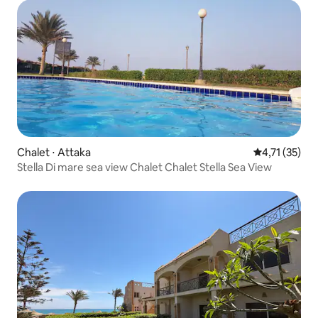
Chalet ⋅ Attaka
Évaluation mo
4,71 (35)
Stella Di mare sea view Chalet Chalet Stella Sea View