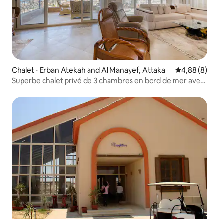
Chalet ⋅ Erban Atekah and Al Manayef, Attaka
Évaluation m
4,88 (8)
Superbe chalet privé de 3 chambres en bord de mer avec
vue sur la mer au coucher du soleil