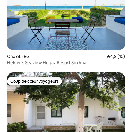
Chalet ⋅ EG
Évaluation m
4,8 (10)
Helmy 's Seaview Hegaz Resort Sokhna
Coup de cœur voyageurs
Coup de cœur voyageurs