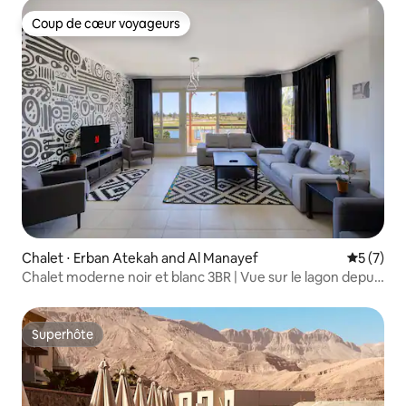
Coup de cœur voyageurs
Coup de cœur voyageurs
Chalet ⋅ Erban Atekah and Al Manayef
Évaluatio
5 (7)
Chalet moderne noir et blanc 3BR | Vue sur le lagon depuis
le toit
Superhôte
Superhôte