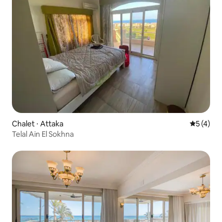
Chalet ⋅ Attaka
Évaluatio
5 (4)
Telal Ain El Sokhna