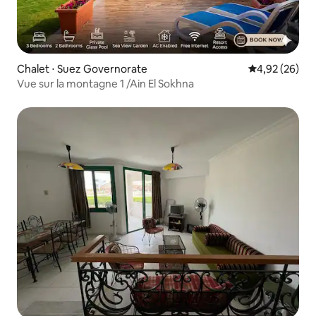
Chalet ⋅ Suez Governorate
Évaluation mo
4,92 (26)
Vue sur la montagne 1 /Ain El Sokhna