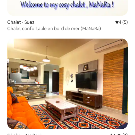
Chalet ⋅ Suez
Évaluatio
4 (5)
Chalet confortable en bord de mer (MaNaRa)