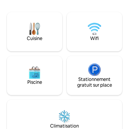
un porche spacieux
quelqu'un, car c'est le cas. Il peut
m² donnant sur un
accueillir 6 personnes. Chambre
fontaine. Il peut f
principale avec lit king size face à la mer,
6 adultes et 2 enfa
deuxième chambre avec trois lits. La
trouve à 5 min à p
terrasse donne sur l'eau. Café au lever
de sable avec une 
du jour ou coucher du soleil. Plage
de location de mat
privée. La première rangée ne reste pas
Cuisine
Wifi
nautiques. Une chambre séparée pour la
ouverte longtemps.
femme de ménage
disponible sur de
Stationnement
Piscine
gratuit sur place
Climatisation