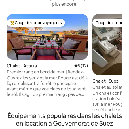
plus encore.
Coup de cœur voyageurs
Coup de cœur vo
Coups de cœur voyageurs les plus appréciés
Coup de cœur vo
Chalet ⋅ Attaka
Évaluation moyenne sur la b
5 (12)
Premier rang en bord de mer | Rendez-
vous au bord de la mer Rouge
Ouvrez les yeux et la mer Rouge est déjà
Chalet ⋅ Suez
là, remplissant la fenêtre principale
Chalet au sol ave
avant même que vos pieds ne touchent
Un chalet conforta
le sol. Il s'agit du premier rang : pas de
station balnéaire d
deuxième rang, pas de marche jusqu'à
sur la mer Rouge, e
l'eau, pas de vue, mais mer ouverte.
se détendre en fami
Conçu à la main, pas tiré d'un catalogue.
Équipements populaires dans les chalets
chambres avec 4 li
Des fresques murales dessinées à la
de bains, un salon
main, un vrai bar, des coins chaleureux
en location à Gouvernorat de Suez
cuisine ouverte e
qui donnent l'impression d'être chez