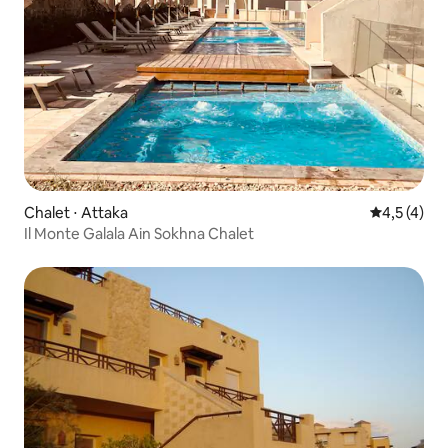
Chalet ⋅ Attaka
Évaluation 
4,5 (4)
Il Monte Galala Ain Sokhna Chalet