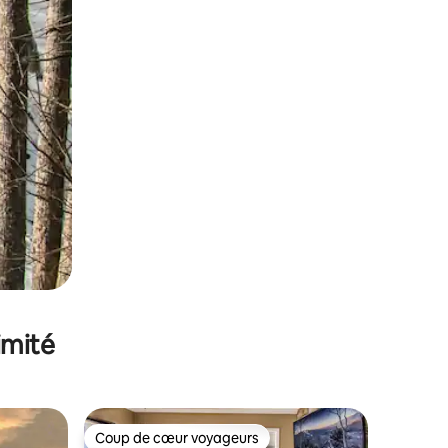
imité
Coup de cœur voyageurs
lus appréciés
Coup de cœur voyageurs