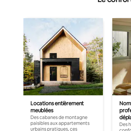
Locations entièrement
Noma
meublées
prof
dépl
Des cabanes de montagne
paisibles aux appartements
Des 
urbains pratiques, ces
confo