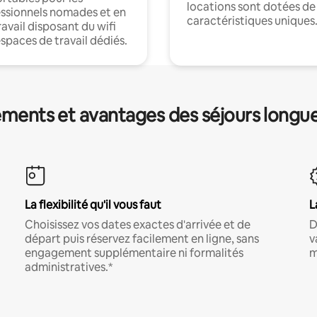
locations sont dotées de
ssionnels nomades et en
caractéristiques uniques
ravail disposant du wifi
espaces de travail dédiés.
ments et avantages des séjours longu
La flexibilité qu'il vous faut
L
Choisissez vos dates exactes d'arrivée et de
D
départ puis réservez facilement en ligne, sans
v
engagement supplémentaire ni formalités
m
administratives.*