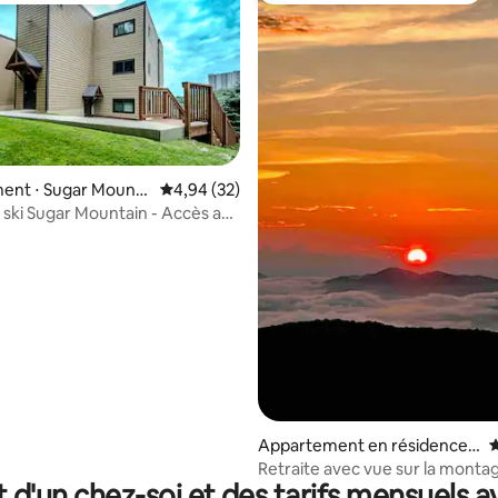
ent ⋅ Sugar Mounta
Évaluation moyenne sur la base de 32 commen
4,94 (32)
ski Sugar Mountain - Accès aux
ied
 la base de 171 commentaires : 4,95 sur 5
Appartement en résidence ⋅
É
Sugar Mountain
Retraite avec vue sur la mont
t d'un chez-soi et des tarifs mensuels 
Sugar Mountain