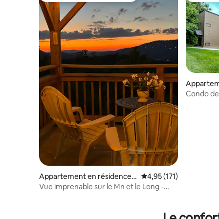
Appartem
in
Condo de 
pistes à p
Appartement en résidence ⋅
Évaluation moyenne sur
4,95 (171)
Sugar Mountain
Vue imprenable sur le Mn et le Long -
Cosy - Romantique
Le confor