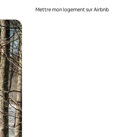
Mettre mon logement sur Airbnb
sant glisser.