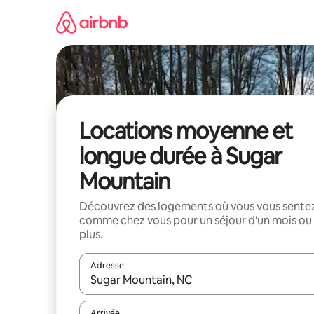
Aller
directement
au
contenu
Locations moyenne et
longue durée à Sugar
Mountain
Découvrez des logements où vous vous sente
comme chez vous pour un séjour d'un mois ou
plus.
Adresse
Lorsque les résultats s'affichent, utilisez les flèc
Arrivée