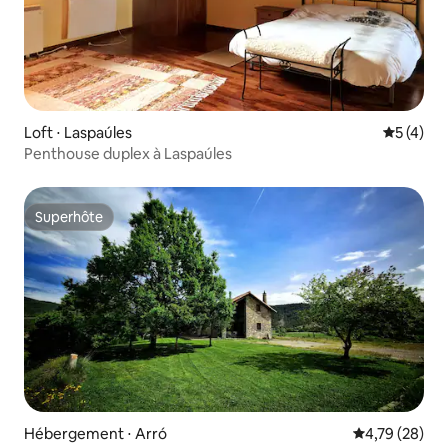
Loft ⋅ Laspaúles
Évaluatio
5 (4)
Penthouse duplex à Laspaúles
Superhôte
Superhôte
Hébergement ⋅ Arró
Évaluation mo
4,79 (28)