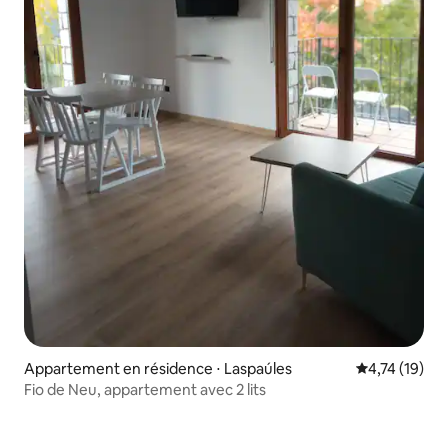
Appartement en résidence ⋅ Laspaúles
Évaluation mo
4,74 (19)
Fio de Neu, appartement avec 2 lits