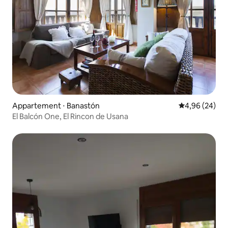
Appartement ⋅ Banastón
Évaluation mo
4,96 (24)
El Balcón One, El Rincon de Usana