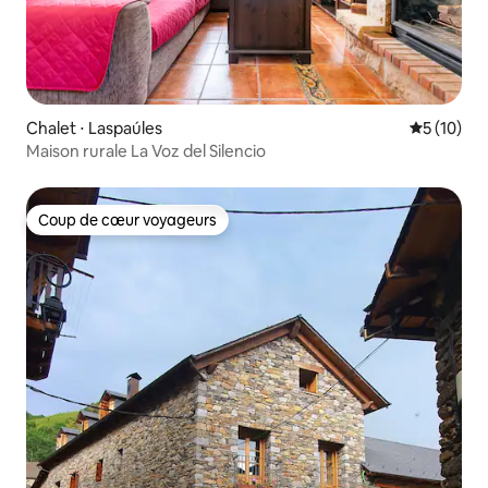
Chalet ⋅ Laspaúles
Évaluation
5 (10)
Maison rurale La Voz del Silencio
Coup de cœur voyageurs
Coup de cœur voyageurs