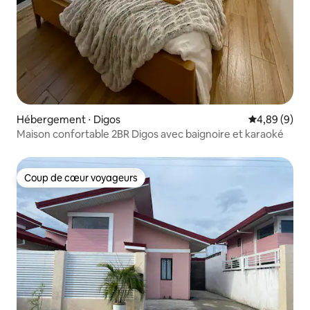
Hébergement ⋅ Digos
Évaluation m
4,89 (9)
Maison confortable 2BR Digos avec baignoire et karaoké
Coup de cœur voyageurs
Coup de cœur voyageurs