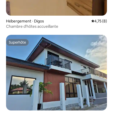
Hébergement ⋅ Digos
Évaluation m
4,75 (8)
Chambre d'hôtes accueillante
Superhôte
Superhôte