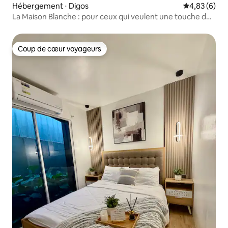
Hébergement ⋅ Digos
Évaluation m
4,83 (6)
La Maison Blanche : pour ceux qui veulent une touche de
classe
Coup de cœur voyageurs
Coup de cœur voyageurs