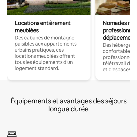
Locations entièrement
Nomades num
meublées
professionnel
déplacement
Des cabanes de montagne
paisibles aux appartements
Des hébergem
urbains pratiques, ces
confortables p
locations meublées offrent
professionnels
tous les équipements d'un
télétravail dis
logement standard.
et d'espaces de
Équipements et avantages des séjours
longue durée