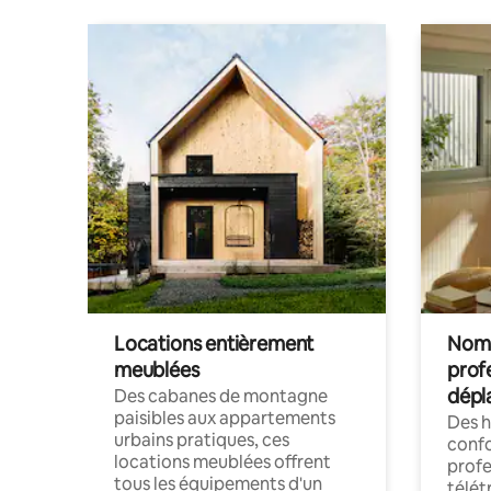
Locations entièrement
Noma
meublées
prof
dépl
Des cabanes de montagne
paisibles aux appartements
Des 
urbains pratiques, ces
confo
locations meublées offrent
profe
tous les équipements d'un
télét