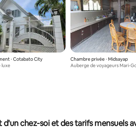
r la base de 12 commentaires : 4,92 sur 5
ent ⋅ Cotabato City
Chambre privée ⋅ Midsayap
 luxe
Auberge de voyageurs Mari-Go
t d'un chez-soi et des tarifs mensuels 