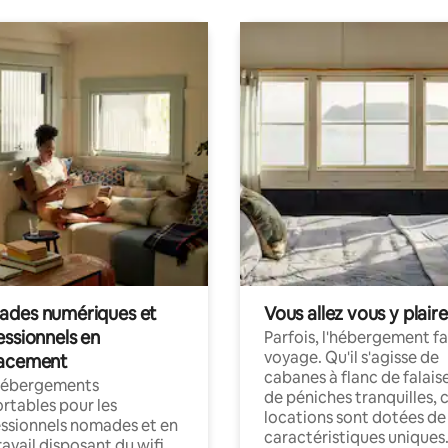
des numériques et
Vous allez vous y plaire
essionnels en
Parfois, l'hébergement fai
voyage. Qu'il s'agisse de
acement
cabanes à flanc de falais
hébergements
de péniches tranquilles, 
rtables pour les
locations sont dotées de
ssionnels nomades et en
caractéristiques uniques
ravail disposant du wifi