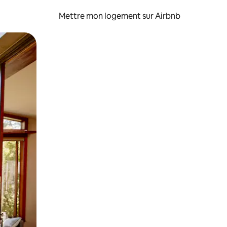
Mettre mon logement sur Airbnb
sant glisser.