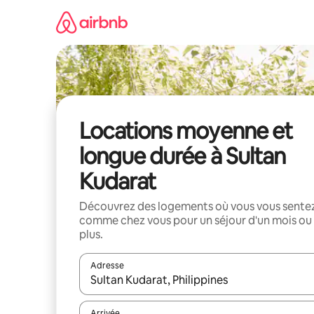
Aller
directement
au
contenu
Locations moyenne et
longue durée à Sultan
Kudarat
Découvrez des logements où vous vous sente
comme chez vous pour un séjour d'un mois ou
plus.
Adresse
Lorsque les résultats s'affichent, utilisez les flèc
Arrivée