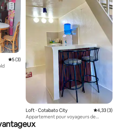
Évaluation moyenne sur la base de 3 commentaires : 5 sur 5
5 (3)
ld
Loft ⋅ Cotabato City
Évaluation moyenne s
4,33 (3)
Appartement pour voyageurs de
avantageux
passage (chambre 4 ou 5)