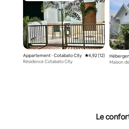
Appartement ⋅ Cotabato City
Évaluation moyenne su
4,92 (12)
Hébergem
Résidence Cotabato City
Maison de
Le confor