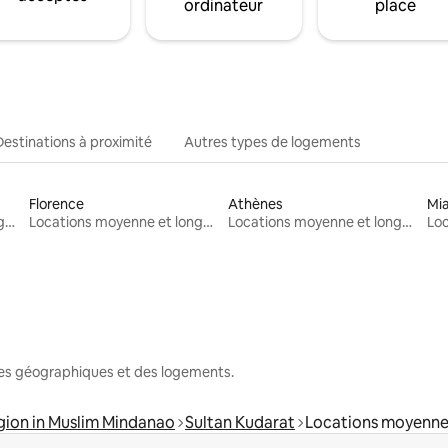
ordinateur
place
Destinations à proximité
Autres types de logements
Florence
Athènes
Mi
Locations moyenne et longue durée
Locations moyenne et longue durée
Locations moyenne et longue durée
nes géographiques et des logements.
on in Muslim Mindanao
Sultan Kudarat
Locations moyenne