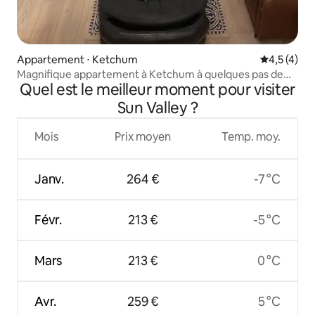
Appartement ⋅ Ketchum
Évaluation 
4,5 (4)
Magnifique appartement à Ketchum à quelques pas de
Quel est le meilleur moment pour visiter
Warm Springs Base
Sun Valley ?
Mois
Prix moyen
Temp. moy.
Janv.
264 €
-7 °C
Févr.
213 €
-5 °C
Mars
213 €
0 °C
Avr.
259 €
5 °C