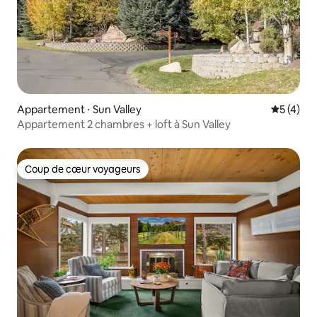
Appartement ⋅ Sun Valley
Évaluatio
5 (4)
Appartement 2 chambres + loft à Sun Valley
Coup de cœur voyageurs
Coup de cœur voyageurs