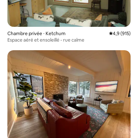
Chambre privée ⋅ Ketchum
Évaluation mo
4,9 (915)
Espace aéré et ensoleillé - rue calme