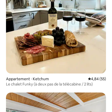
Appartement ⋅ Ketchum
Évaluation mo
4,84 (55)
Le chalet Funky (à deux pas de la télécabine / 2 lits)