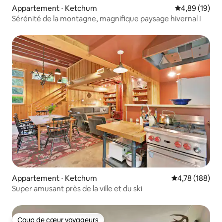
Appartement ⋅ Ketchum
Évaluation mo
4,89 (19)
Sérénité de la montagne, magnifique paysage hivernal !
Appartement ⋅ Ketchum
Évaluation moy
4,78 (188)
Super amusant près de la ville et du ski
Coup de cœur voyageurs