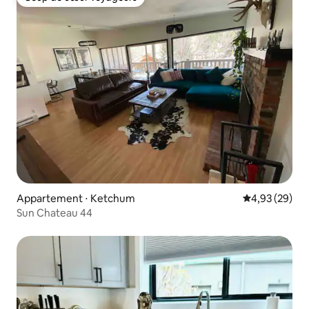
Coup de cœur voyageurs
Appartement ⋅ Ketchum
Évaluation mo
4,93 (29)
Sun Chateau 44