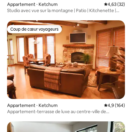
Appartement ⋅ Ketchum
Évaluation mo
4,63 (32)
Studio avec vue sur la montagne | Patio | Kitchenette |
Lave-linge/sèche-linge
Coup de cœur voyageurs
Coup de cœur voyageurs
Appartement ⋅ Ketchum
Évaluation mo
4,9 (164)
Appartement-terrasse de luxe au centre-ville de
Ketchum