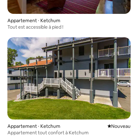
Appartement ⋅ Ketchum
Tout est accessible à pied !
Appartement ⋅ Ketchum
Nouvel hébe
Nouveau
Appartement tout confort à Ketchum