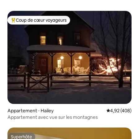
Coup de cœur voyageurs
Coups de cœur voyageurs les plus appréciés
Appartement ⋅ Hailey
Évaluation moy
4,92 (408)
Appartement avec vue sur les montagnes
Superhôte