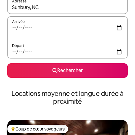
Adresse
Lorsque les résultats s'affichent, utilisez les flèches vers le hau
Arrivée
Départ
Rechercher
Locations moyenne et longue durée à
proximité
Coup de cœur voyageurs
Coups de cœur voyageurs les plus appréciés