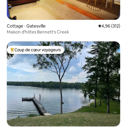
Cottage ⋅ Gatesville
Évaluation moy
4,96 (312)
Maison d'hôtes Bennett's Creek
Coup de cœur voyageurs
Coups de cœur voyageurs les plus appréciés