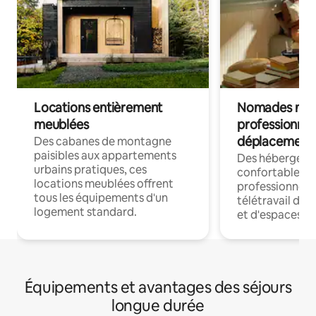
Locations entièrement
Nomades num
meublées
professionnel
déplacement
Des cabanes de montagne
paisibles aux appartements
Des hébergem
urbains pratiques, ces
confortables p
locations meublées offrent
professionnels
tous les équipements d'un
télétravail dis
logement standard.
et d'espaces de
Équipements et avantages des séjours
longue durée