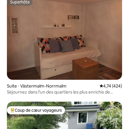
Superhôte
Superhôte
Suite ⋅ Västermalm-Norrmalm
Évaluation moy
4,74 (424)
Séjournez dans l'un des quartiers les plus enrichis de
Sundsvall
Coup de cœur voyageurs
Coups de cœur voyageurs les plus appréciés