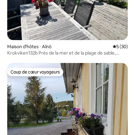
Maison d'hôtes ⋅ Alnö
Évaluation
5 (30)
Krokviken132b Près de la mer et de la plage de sable,
adapté aux chiens
Coup de cœur voyageurs
Coup de cœur voyageurs