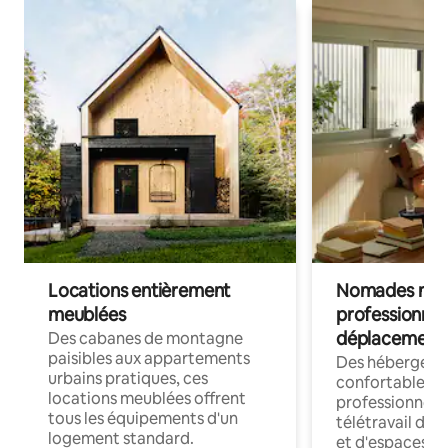
Locations entièrement
Nomades num
meublées
professionnel
déplacement
Des cabanes de montagne
paisibles aux appartements
Des hébergem
urbains pratiques, ces
confortables p
locations meublées offrent
professionnels
tous les équipements d'un
télétravail dis
logement standard.
et d'espaces de