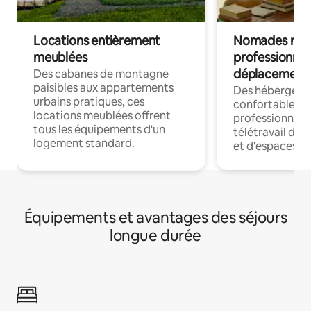
Locations entièrement
Nomades num
meublées
professionnel
déplacement
Des cabanes de montagne
paisibles aux appartements
Des hébergem
urbains pratiques, ces
confortables p
locations meublées offrent
professionnels
tous les équipements d'un
télétravail dis
logement standard.
et d'espaces de
Équipements et avantages des séjours
longue durée