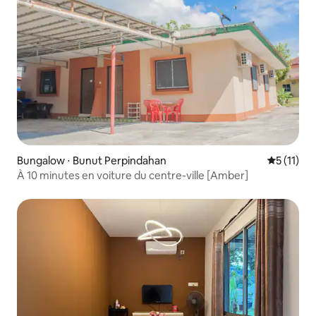
Bungalow ⋅ Bunut Perpindahan
Évaluatio
5 (11)
À 10 minutes en voiture du centre-ville [Amber]