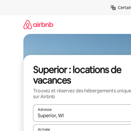
Aller
Certai
directement
au
contenu
Superior : locations de
vacances
Trouvez et réservez des hébergements uniqu
sur Airbnb
Adresse
Lorsque les résultats s'affichent, utilisez les flèc
Arrivée