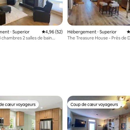
r la base de 37 commentaires : 4,92 sur 5
ent ⋅ Superior
Évaluation moyenne sur la base de 52 commen
4,96 (52)
Hébergement ⋅ Superior
É
 chambres 2 salles de bain
The Treasure House - Près de D
et prêt
animaux acceptés !
de cœur voyageurs
Coup de cœur voyageurs
 cœur voyageurs les plus appréciés
Coup de cœur voyageurs