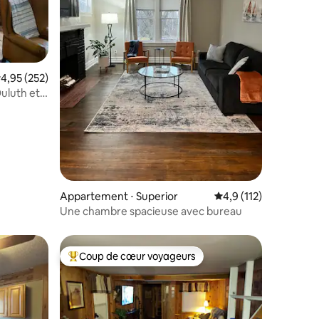
taires : 4,96 sur 5
valuation moyenne sur la base de 252 commentaires : 4,95 sur 5
4,95 (252)
uluth et
Appartement ⋅ Superior
Évaluation moyenne su
4,9 (112)
Une chambre spacieuse avec bureau
Coup de cœur voyageurs
Coups de cœur voyageurs les plus appréciés