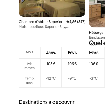
Chambre d'hôtel ⋅ Superior
Évaluation moyenne sur 
4,86 (347)
Motel-boutique Superior Bay,
appartement n° 6
Hébergem
Emplaceme
Quel 
| Près de 
Mois
Janv.
Févr.
Mars
105 €
106 €
106 €
Prix
moyen
-12 °C
-9 °C
-3 °C
Temp.
moy.
Destinations à découvrir