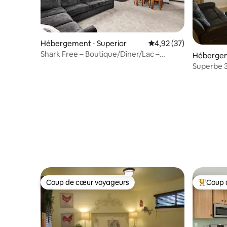
Hébergement ⋅ Superior
Évaluation moyenne su
4,92 (37)
Shark Free – Boutique/Dîner/Lac –
Hébergem
6 personnes – Chiens acceptés
Superbe 3
moderne 
Coup de cœur voyageurs
Coup 
Coup de cœur voyageurs
Coups de