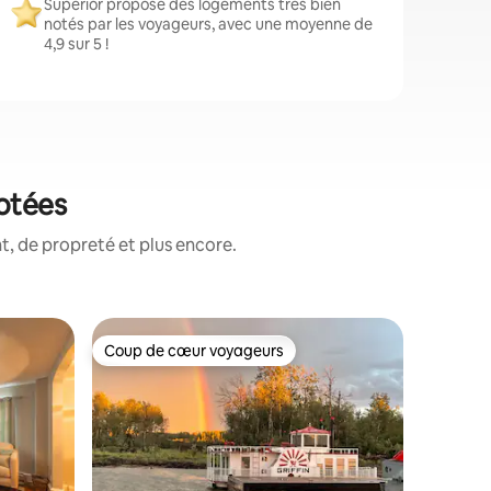
Superior propose des logements très bien
notés par les voyageurs, avec une moyenne de
4,9 sur 5 !
notées
, de propreté et plus encore.
Suite ⋅ S
Coup de cœur voyageurs
Coup
Coup de cœur voyageurs
Coups d
Penrose 
au bord d
La maiso
édouardie
privée et
L'accès d
suite se 