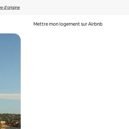
ue d'origine
Mettre mon logement sur Airbnb
sant glisser.