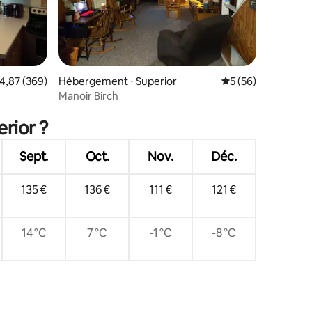
valuation moyenne sur la base de 369 commentaires : 4,87 sur 5
4,87 (369)
Hébergement ⋅ Superior
Évaluation moyenne
5 (56)
Manoir Birch
taires : 4,97 sur 5
rior ?
Sept.
Oct.
Nov.
Déc.
135 €
136 €
111 €
121 €
14 °C
7 °C
-1 °C
-8 °C