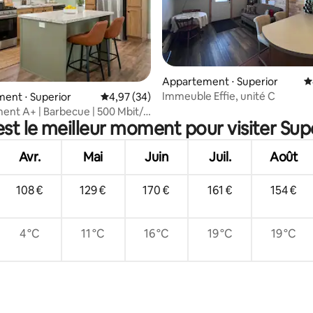
la base de 347 commentaires : 4,86 sur 5
Appartement ⋅ Superior
É
Immeuble Effie, unité C
ent ⋅ Superior
Évaluation moyenne sur la base de 34 commen
4,97 (34)
nt A+ | Barbecue | 500 Mbit/s
est le meilleur moment pour visiter Supe
Duluth et de sentiers
Avr.
Mai
Juin
Juil.
Août
108 €
129 €
170 €
161 €
154 €
4 °C
11 °C
16 °C
19 °C
19 °C