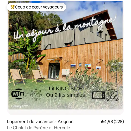
Coup de cœur voyageurs
Coups de cœur voyageurs les plus appréciés
Logement de vacances ⋅ Arignac
Évaluation moy
4,93 (228)
Le Chalet de Pyrène et Hercule