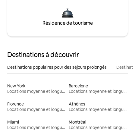
Résidence de tourisme
Destinations à découvrir
Destinations populaires pour des séjours prolongés
Destinati
New York
Barcelone
Locations moyenne et longue durée
Locations moyenne et longue durée
Florence
Athènes
Locations moyenne et longue durée
Locations moyenne et longue durée
Miami
Montréal
Locations moyenne et longue durée
Locations moyenne et longue durée