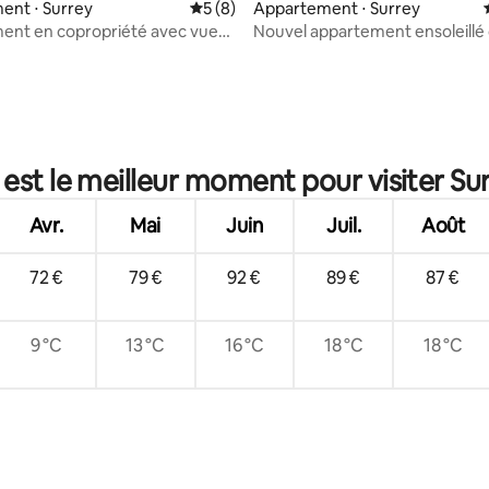
ent ⋅ Surrey
Évaluation moyenne sur la base de 8 co
5 (8)
Appartement ⋅ Surrey
ent en copropriété avec vue
Nouvel appartement ensoleillé 
ville de Surrey
chambre, vue sur la ville
e sur la base de 8 commentaires : 5 sur 5
 est le meilleur moment pour visiter Sur
Avr.
Mai
Juin
Juil.
Août
72 €
79 €
92 €
89 €
87 €
9 °C
13 °C
16 °C
18 °C
18 °C