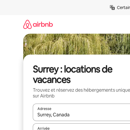
Aller
Certai
directement
au
contenu
Surrey : locations de
vacances
Trouvez et réservez des hébergements uniqu
sur Airbnb
Adresse
Lorsque les résultats s'affichent, utilisez les flèc
Arrivée