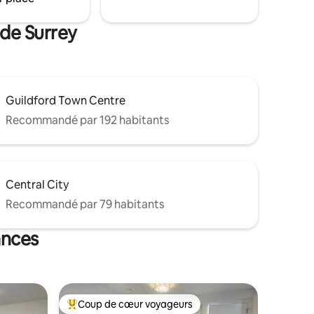
e
miel, beaucoup de nos voyageurs ont
eu du
choisi de séjourner chez nous pour des
 de Surrey
l.
occasions spéciales !
Guildford Town Centre
Recommandé par 192 habitants
Central City
Recommandé par 79 habitants
ances
Coup de cœur voyageurs
lus appréciés
Coups de cœur voyageurs les plus appréciés