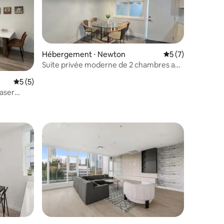
Hébergement ⋅ Newton
Évaluation moyenn
5 (7)
Suite privée moderne de 2 chambres au
sous-sol
Évaluation moyenne sur la base de 5 commentaires : 5 sur 5
5 (5)
aser
mmentaires : 5 sur 5
buanderie