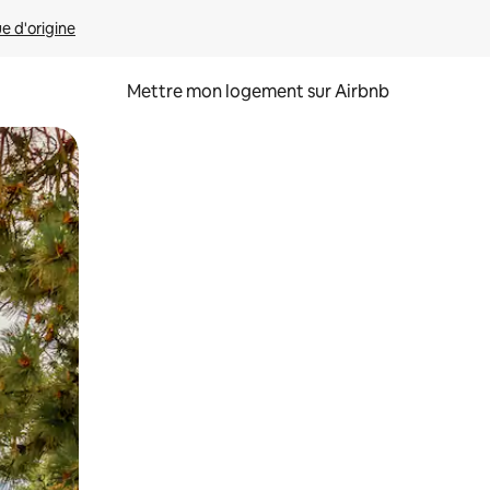
ue d'origine
Mettre mon logement sur Airbnb
sant glisser.