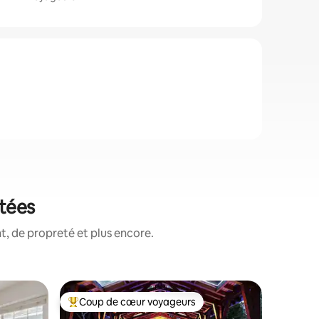
otées
, de propreté et plus encore.
Appartem
Coup de cœur voyageurs
Coup de
lus appréciés
Coups de cœur voyageurs les plus appréciés
Coup de
Maison p