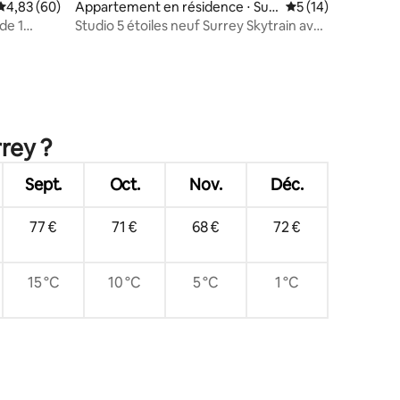
mmentaires : 5 sur 5
Évaluation moyenne sur la base de 60 commentaires : 4,83 sur 5
4,83 (60)
Appartement en résidence ⋅ Sur
Évaluation moyenne
5 (14)
rey
de 1
Studio 5 étoiles neuf Surrey Skytrain avec
climatisation et salle de sport
rey ?
Sept.
Oct.
Nov.
Déc.
77 €
71 €
68 €
72 €
15 °C
10 °C
5 °C
1 °C