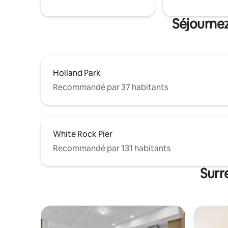
des transports en commun. Remarque : il
la Highwa
est strictement interdit de fumer, de
Golf et C
Séjournez
vapoter ou d'utiliser des cigarettes
centre-vi
électroniques.
Holland Park
Recommandé par 37 habitants
White Rock Pier
Recommandé par 131 habitants
Surr