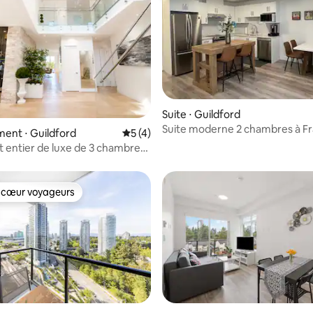
Suite ⋅ Guildford
e sur la base de 3 commentaires : 5 sur 5
Suite moderne 2 chambres à Fr
ent ⋅ Guildford
Évaluation moyenne sur la base de 4 co
5 (4)
Heights avec climatisation et 
entier de luxe de 3 chambres
es de bain de 3000 pieds carrés
 cœur voyageurs
 cœur voyageurs