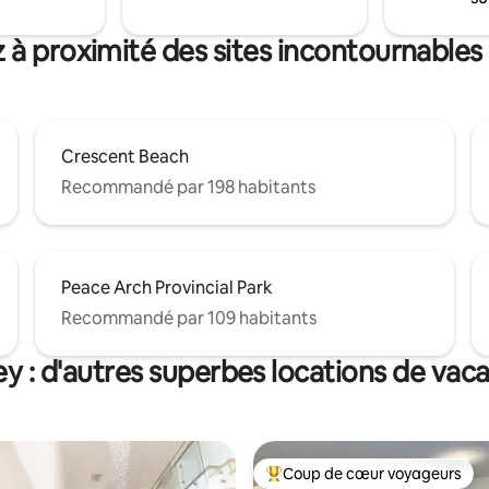
y 1 (8 minutes), au Northview
d'une escapade tranquille, cett
ountry Club (5 minutes) et au
autocaravane moderne du mili
 à proximité des sites incontournables
lle de Vancouver (40 minutes).
siècle est le point de départ idéa
Crescent Beach
Recommandé par 198 habitants
Peace Arch Provincial Park
Recommandé par 109 habitants
ey : d'autres superbes locations de vac
Coup de cœur voyageurs
Coups de cœur voyageurs les p