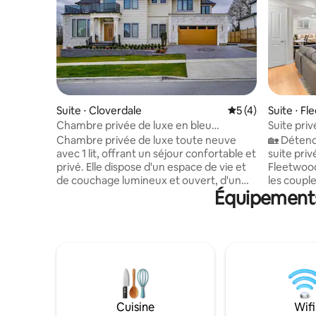
Suite ⋅ Cloverdale
Évaluation moyenn
5 (4)
Suite ⋅ F
Chambre privée de luxe en bleu
Suite pri
moderne
Chambre privée de luxe toute neuve
🏡 Détend
avec 1 lit, offrant un séjour confortable et
suite pri
privé. Elle dispose d'un espace de vie et
Fleetwood
de couchage lumineux et ouvert, d'un
les couple
Équipements 
grand lit King Size confortable et d'une
d'affaire
kitchenette pratique qui comprend un
chambre a
micro-ondes, une machine à café, une
canapé-li
bouilloire et un grille-pain, ainsi que d'une
équipée, 
cuisine qui n'est pas entièrement
du Wi-Fi h
fonctionnelle. Située à 2 minutes de
d'une ent
l'autoroute 10 et à 5 minutes de
stationne
l'autoroute 15 pour un accès facile aux
accès faci
principales destinations. Entrée privée et
minutes),
Cuisine
Wifi
à proximité des commerces, des parcs et
SkyTrain 