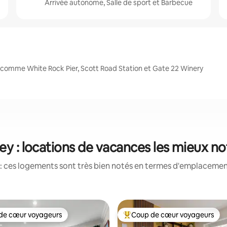
Arrivée autonome, Salle de sport et Barbecue
, comme White Rock Pier, Scott Road Station et Gate 22 Winery
ey : locations de vacances les mieux n
: ces logements sont très bien notés en termes d'emplacement
de cœur voyageurs
Coup de cœur voyageurs
 cœur voyageurs les plus appréciés
Coups de cœur voyageurs les p