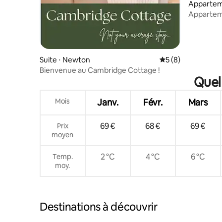
Appartem
Appartem
au centre-
Suite ⋅ Newton
Évaluation moyenn
5 (8)
Bienvenue au Cambridge Cottage !
Quel
Mois
Janv.
Févr.
Mars
69 €
68 €
69 €
Prix
moyen
2 °C
4 °C
6 °C
Temp.
moy.
Destinations à découvrir