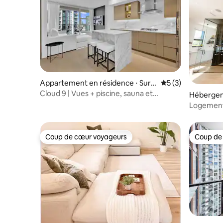
Appartement en résidence ⋅ Surr
Évaluation moyenn
5 (3)
ey
Cloud 9 | Vues + piscine, sauna et
Hébergem
hammam
Logement 
/ 2,5 sall
Coup de cœur voyageurs
Coup de
Coup de cœur voyageurs
Coup de