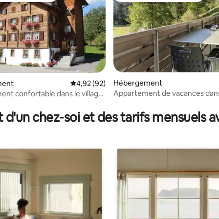
Hébergement
ment
Évaluation moyenne sur la base de 92 commen
4,92 (92)
Appartement de vacances dans
nt confortable dans le village
 la base de 29 commentaires : 4,93 sur 5
verdure
gne de Degen
t d'un chez-soi et des tarifs mensuels 