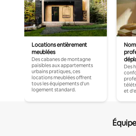
Locations entièrement
Noma
meublées
prof
dépl
Des cabanes de montagne
paisibles aux appartements
Des 
urbains pratiques, ces
confo
locations meublées offrent
profe
tous les équipements d'un
télét
logement standard.
et d'
Équipe