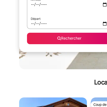
Départ
Rechercher
Loca
Coup de
Coup de