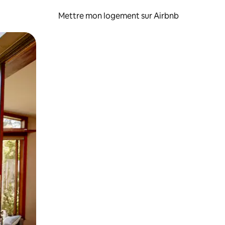
Mettre mon logement sur Airbnb
sant glisser.