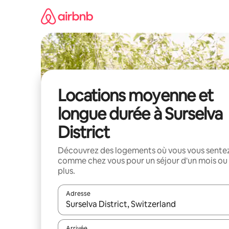
Aller
directement
au
contenu
Locations moyenne et
longue durée à Surselva
District
Découvrez des logements où vous vous sente
comme chez vous pour un séjour d'un mois ou
plus.
Adresse
Lorsque les résultats s'affichent, utilisez les flèc
Arrivée