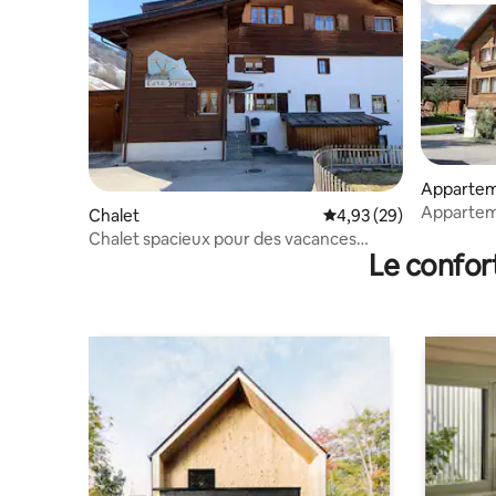
Apparte
Apparteme
Chalet
Évaluation moyenne sur
4,93 (29)
de monta
Chalet spacieux pour des vacances
Le confor
reposantes en famille