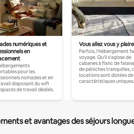
des numériques et
Vous allez vous y plaire
essionnels en
Parfois, l'hébergement fai
voyage. Qu'il s'agisse de
acement
cabanes à flanc de falais
hébergements
de péniches tranquilles, 
rtables pour les
locations sont dotées de
ssionnels nomades et en
caractéristiques uniques
ravail disposant du wifi
espaces de travail dédiés.
ments et avantages des séjours longu