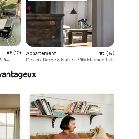
Évaluation moyenne sur la base de 10 commentaires : 5 sur 5
5 (10)
taires : 4,92 sur 5
Appartement
Évaluation moyenne
5 (19)
 la
Design, Berge & Natur – Villa Maissen 1 et
avantageux