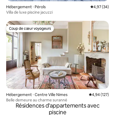
Hébergement ⋅ Pérols
Évaluation mo
4,97 (34)
Villa de luxe piscine jacuzzi
Coup de cœur voyageurs
Coup de cœur voyageurs
Hébergement ⋅ Centre Ville Nimes
Évaluation moy
4,94 (127)
Belle demeure au charme suranné
Résidences d'appartements avec
piscine