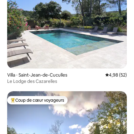
Villa ⋅ Saint-Jean-de-Cuculles
Évaluation mo
4,98 (52)
Le Lodge des Cazarelles
Coup de cœur voyageurs
Coups de cœur voyageurs les plus appréciés