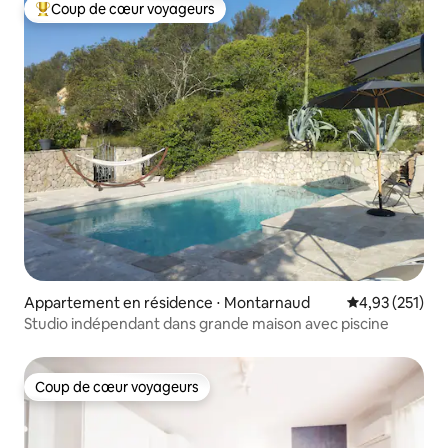
Coup de cœur voyageurs
Coups de cœur voyageurs les plus appréciés
Appartement en résidence ⋅ Montarnaud
Évaluation moy
4,93 (251)
Studio indépendant dans grande maison avec piscine
Coup de cœur voyageurs
Coup de cœur voyageurs