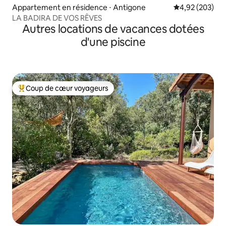
Appartement en résidence ⋅ Antigone
Évaluation moy
4,92 (203)
LA BADIRA DE VOS RÊVES
Autres locations de vacances dotées
d'une piscine
Coup de cœur voyageurs
Coups de cœur voyageurs les plus appréciés