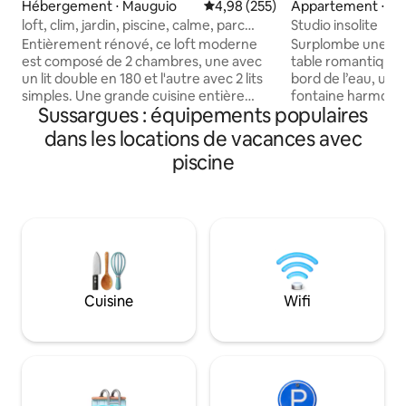
Hébergement ⋅ Mauguio
Évaluation moyenne sur la base 
4,98 (255)
Appartement ⋅ Su
loft, clim, jardin, piscine, calme, parc
Studio insolite
expo,
Entièrement rénové, ce loft moderne
Surplombe une pis
est composé de 2 chambres, une avec
table romantique e
un lit double en 180 et l'autre avec 2 lits
bord de l’eau, une
simples. Une grande cuisine entière
fontaine harmonis
Sussargues : équipements populaires
équipée ouverte sur le salon avec
L’ensemble conviv
cheminée et donnant sur une grande
d’odeur. Au cœur d
dans les locations de vacances avec
terrasse privative close et sans vis à vis.
vigneron à l’intér
piscine
Vous pourrez profiter de l'espace piscine
carrières : Sussa
qui comprend une grande piscine mais
et ses loisirs dans
aussi une pataugeoire pour les plus
Montpellier par Ta
petits, d'une cuisine d'été avec bbq au
pour passer une j
gaz et brasero Nous sommes situés à la
Cévennes ou se re
campagne et un véhicule est nécessaire.
Balnéaires bordant
Camargue.
Cuisine
Wifi