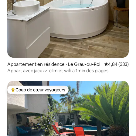
Appartement en résidence ⋅ Le Grau-du-Roi
Évaluation moy
4,84 (333)
Appart avec jacuzzi clim et wifi a 1min des plages
Coup de cœur voyageurs
Coups de cœur voyageurs les plus appréciés