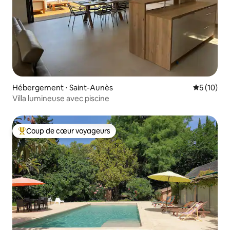
Hébergement ⋅ Saint-Aunès
Évaluation
5 (10)
Villa lumineuse avec piscine
Coup de cœur voyageurs
Coups de cœur voyageurs les plus appréciés