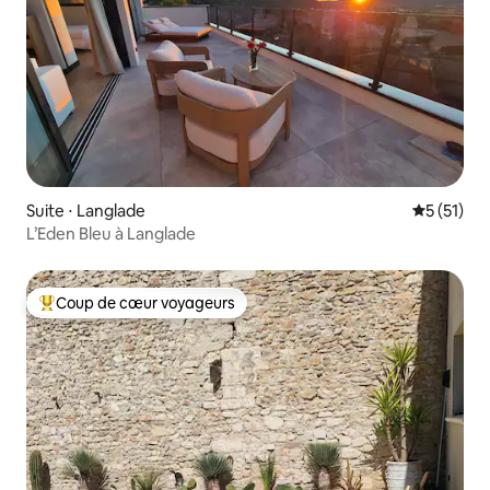
Suite ⋅ Langlade
Évaluation
5 (51)
L’Eden Bleu à Langlade
Coup de cœur voyageurs
Coups de cœur voyageurs les plus appréciés