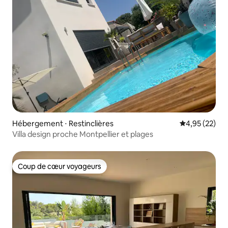
Hébergement ⋅ Restinclières
Évaluation mo
4,95 (22)
Villa design proche Montpellier et plages
Coup de cœur voyageurs
Coup de cœur voyageurs