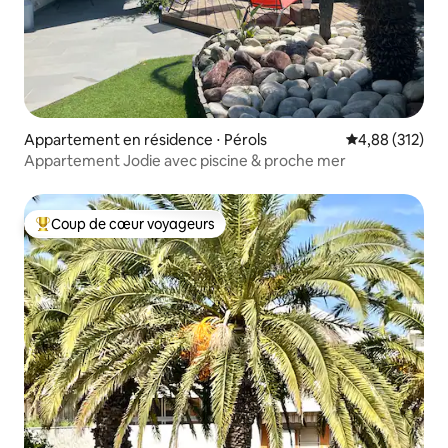
Appartement en résidence ⋅ Pérols
Évaluation moy
4,88 (312)
Appartement Jodie avec piscine & proche mer
Coup de cœur voyageurs
Coups de cœur voyageurs les plus appréciés