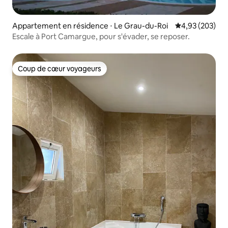
Appartement en résidence ⋅ Le Grau-du-Roi
Évaluation moy
4,93 (203)
Escale à Port Camargue, pour s'évader, se reposer.
Coup de cœur voyageurs
Coup de cœur voyageurs