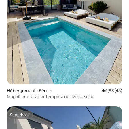
Hébergement ⋅ Pérols
Évaluation mo
4,93 (45)
Magnifique villa contemporaine avec piscine
Superhôte
Superhôte