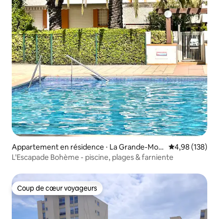
Appartement en résidence ⋅ La Grande-Mott
Évaluation moy
4,98 (138)
e
L'Escapade Bohème - piscine, plages & farniente
Coup de cœur voyageurs
Coup de cœur voyageurs