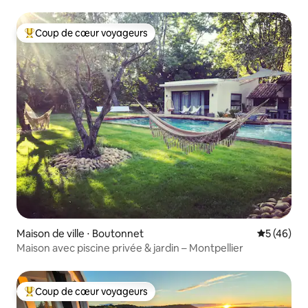
Coup de cœur voyageurs
Coups de cœur voyageurs les plus appréciés
Maison de ville ⋅ Boutonnet
Évaluation
5 (46)
Maison avec piscine privée & jardin – Montpellier
Coup de cœur voyageurs
Coups de cœur voyageurs les plus appréciés