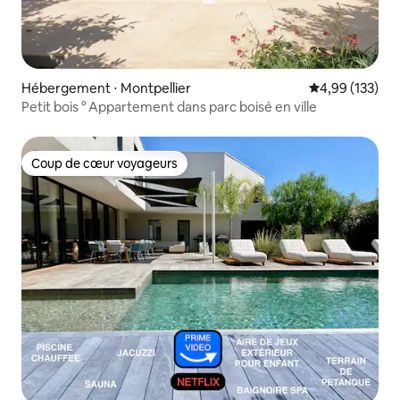
Hébergement ⋅ Montpellier
Évaluation moy
4,99 (133)
Petit bois ° Appartement dans parc boisé en ville
Coup de cœur voyageurs
Coup de cœur voyageurs