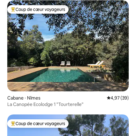
Coup de cœur voyageurs
Coups de cœur voyageurs les plus appréciés
Cabane ⋅ Nîmes
Évaluation mo
4,97 (39)
La Canopée Ecolodge 1 "Tourterelle"
Coup de cœur voyageurs
Coups de cœur voyageurs les plus appréciés