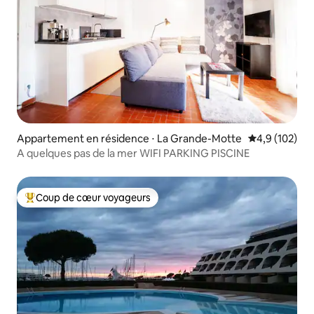
Appartement en résidence ⋅ La Grande-Motte
Évaluation mo
4,9 (102)
A quelques pas de la mer WIFI PARKING PISCINE
Coup de cœur voyageurs
Coups de cœur voyageurs les plus appréciés