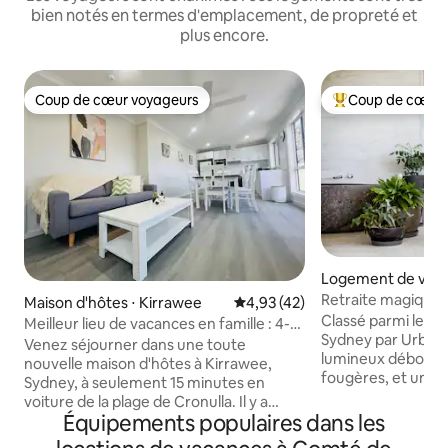
bien notés en termes d'emplacement, de propreté et
plus encore.
Coup de cœur voyageurs
Coup de cœur 
Coup de cœur voyageurs
Coups de cœur vo
Logement de vaca
aianbar
Retraite magique 
Maison d'hôtes ⋅ Kirrawee
Évaluation moyenne sur la base
4,93 (42)
Classé parmi les 1
Meilleur lieu de vacances en famille : 4-
Sydney par Urban Spac
5 personnes pour profiter et être
Venez séjourner dans une toute
lumineux débordan
heureux
nouvelle maison d'hôtes à Kirrawee,
fougères, et une 
Sydney, à seulement 15 minutes en
en pierre pour de
voiture de la plage de Cronulla. Il y a
vastes jardins avec
Équipements populaires dans les
2 chambres confortables de bonne taille
depuis la porte du jardin
avec matelas moelleux, lits Queen