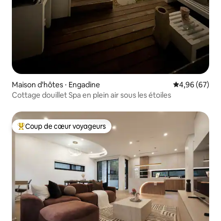
Maison d'hôtes ⋅ Engadine
Évaluation mo
4,96 (67)
Cottage douillet Spa en plein air sous les étoiles
Coup de cœur voyageurs
Coups de cœur voyageurs les plus appréciés