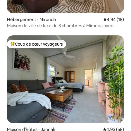
Hébergement ⋅ Miranda
Évaluation mo
4,94 (18)
Maison de ville de luxe de 3 chambres à Miranda avec
stationnement gratuit
Coup de cœur voyageurs
Coups de cœur voyageurs les plus appréciés
Maison d'hôtes ⋅ Jannali
Évaluation mo
4,93 (58)