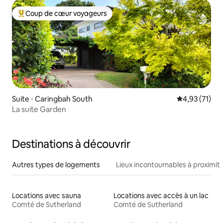
Coup de cœur voyageurs
Coups de cœur voyageurs les plus appréciés
Suite ⋅ Caringbah South
Évaluation mo
4,93 (71)
La suite Garden
Destinations à découvrir
Autres types de logements
Lieux incontournables à proximit
Locations avec sauna
Locations avec accès à un lac
Comté de Sutherland
Comté de Sutherland