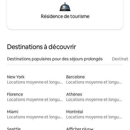
Résidence de tourisme
Destinations à découvrir
Destinations populaires pour des séjours prolongés
Destinati
New York
Barcelone
Locations moyenne et longue durée
Locations moyenne et longue durée
Florence
Athènes
Locations moyenne et longue durée
Locations moyenne et longue durée
Miami
Montréal
Locations moyenne et longue durée
Locations moyenne et longue durée
Seattle
Afficher plus