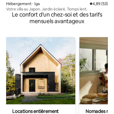
Hébergement ⋅ Iga
Évaluation mo
4,89 (53)
Votre villa au Japon. Jardin éclairé. Temps lent.
Le confort d'un chez-soi et des tarifs
mensuels avantageux
Locations entièrement
Nomades num