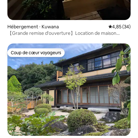
Hébergement ⋅ Kuwana
Évaluation mo
4,85 (34)
【Grande remise d'ouverture】Location de maison
entière
Coup de cœur voyageurs
Coup de cœur voyageurs