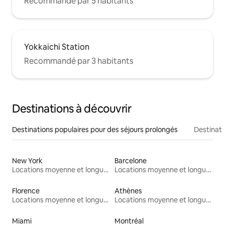
Recommandé par 5 habitants
Yokkaichi Station
Recommandé par 3 habitants
Destinations à découvrir
Destinations populaires pour des séjours prolongés
Destinati
New York
Barcelone
Locations moyenne et longue durée
Locations moyenne et longue durée
Florence
Athènes
Locations moyenne et longue durée
Locations moyenne et longue durée
Miami
Montréal