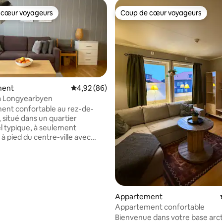
 cœur voyageurs
Coup de cœur voyageurs
 cœur voyageurs
Coup de cœur voyageurs
ment
Évaluation moyenne sur la base de 86 commen
4,92 (86)
 à Longyearbyen
ent confortable au rez-de-
 sur la base de 10 commentaires : 5 sur 5
 situé dans un quartier
el typique, à seulement
à pied du centre-ville avec
et, supermarché, restaurants,
magasins. Belle maison pour 2
 possibles). Lit de 160 x 200 cm
telas confortables ; comme
ur le Svalbard placé dans une
lit, accessible d'un côté.
Appartement
nvertible dans le salon. Pas de
Appartement confortable
 mais bon Wifi. Cuisine bien
Bienvenue dans votre base arc
ur cuisiner et dîner à la