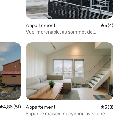
Appartement
Évaluation moyenn
5 (4)
Vue imprenable, au sommet de
Longyearbyen
Évaluation moyenne sur la base de 51 commentaires : 4,86 sur 5
4,86 (51)
Appartement
Évaluation moyenn
5 (3)
Superbe maison mitoyenne avec une
ntaires : 4,95 sur 5
vue fantastique depuis la terrasse