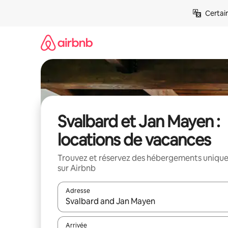
Aller
Certai
directement
au
contenu
Svalbard et Jan Mayen :
locations de vacances
Trouvez et réservez des hébergements uniqu
sur Airbnb
Adresse
Lorsque les résultats s'affichent, utilisez les flèc
Arrivée