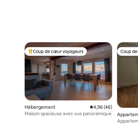
Coup de cœur voyageurs
Coup de
Coups de cœur voyageurs les plus appréciés
Coup de
Hébergement
Évaluation moyenne sur
4,96 (46)
Maison spacieuse avec vue panoramique
Apparte
Appartem
centre-vil