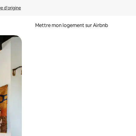
ue d'origine
Mettre mon logement sur Airbnb
sant glisser.