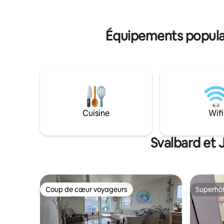
Rez-de-chaussée. Nous fournissons tous
maison ap
les éléments essentiels : Wi-Fi, draps,
d'explora
serviettes et ustensiles de cuisine. Pour
terme dis
Équipements populai
plus de confort, l'appartement dispose
d'un robinet à osmose inverse
fournissant de l'eau potable, une
caractéristique rare dans les maisons de
Longyearbyen :)
Cuisine
Wifi
Svalbard et 
Coup de cœur voyageurs
Superhô
Coup de cœur voyageurs
Superhô