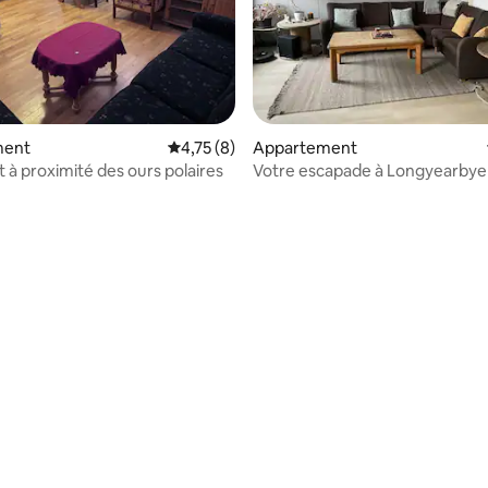
 la base de 46 commentaires : 4,87 sur 5
ment
Évaluation moyenne sur la base de 8 comme
4,75 (8)
Appartement
à proximité des ours polaires
Votre escapade à Longyearby