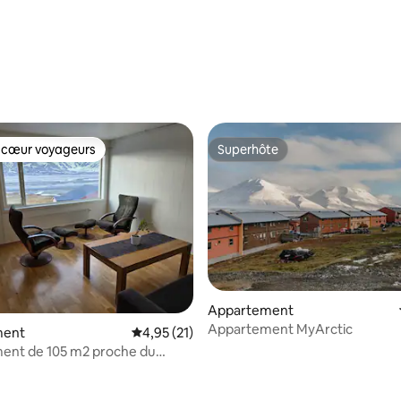
 cœur voyageurs
Superhôte
 cœur voyageurs
Superhôte
Appartement
 la base de 46 commentaires : 4,96 sur 5
Appartement MyArctic
ment
Évaluation moyenne sur la base de 21 comme
4,95 (21)
ent de 105 m2 proche du
le