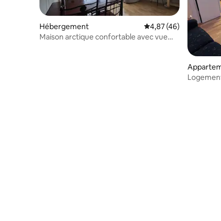
Hébergement
Évaluation moyenne sur
4,87 (46)
Maison arctique confortable avec vue
sur le fjord et la montagne
Apparte
Logement 