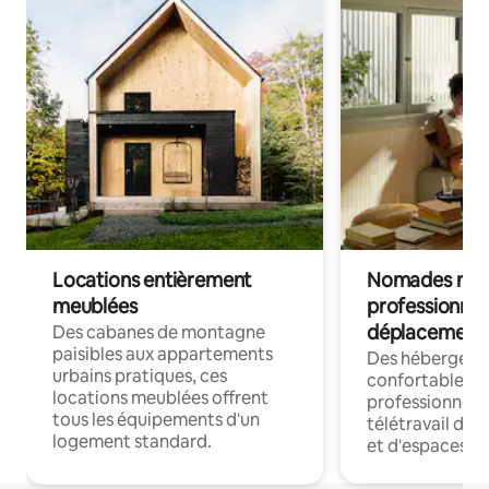
Locations entièrement
Nomades num
meublées
professionnel
déplacement
Des cabanes de montagne
paisibles aux appartements
Des hébergem
urbains pratiques, ces
confortables p
locations meublées offrent
professionnels
tous les équipements d'un
télétravail dis
logement standard.
et d'espaces de