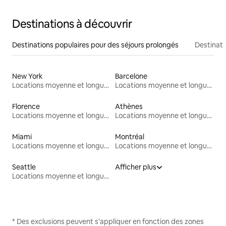
Destinations à découvrir
Destinations populaires pour des séjours prolongés
Destinati
New York
Barcelone
Locations moyenne et longue durée
Locations moyenne et longue durée
Florence
Athènes
Locations moyenne et longue durée
Locations moyenne et longue durée
Miami
Montréal
Locations moyenne et longue durée
Locations moyenne et longue durée
Seattle
Afficher plus
Locations moyenne et longue durée
* Des exclusions peuvent s'appliquer en fonction des zones