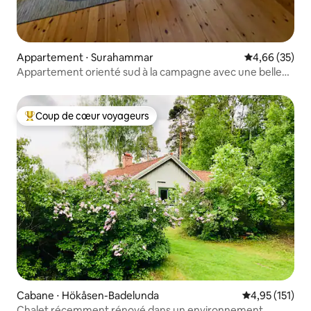
Appartement ⋅ Surahammar
Évaluation mo
4,66 (35)
Appartement orienté sud à la campagne avec une belle
vue
Coup de cœur voyageurs
Coups de cœur voyageurs les plus appréciés
Cabane ⋅ Hökåsen-Badelunda
Évaluation moy
4,95 (151)
Chalet récemment rénové dans un environnement