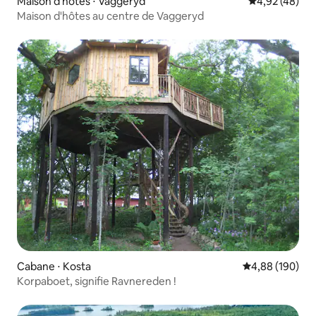
Maison d'hôtes ⋅ Vaggeryd
Évaluation mo
4,92 (48)
Maison d'hôtes au centre de Vaggeryd
Cabane ⋅ Kosta
Évaluation moy
4,88 (190)
Korpaboet, signifie Ravnereden !