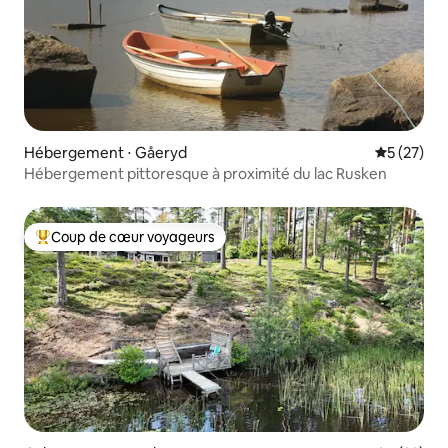
Hébergement ⋅ Gåeryd
Évaluation
5 (27)
Hébergement pittoresque à proximité du lac Rusken
Coup de cœur voyageurs
Coups de cœur voyageurs les plus appréciés