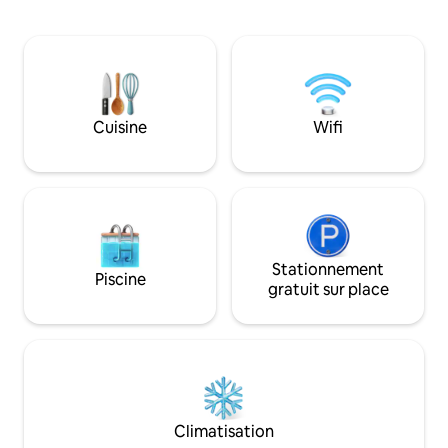
de l'acheter pour 500 SEK. Veuillez
saumon et entre les
indiquer votre choix au moment de la
La maison est situ
réservation. En tant que voyageur, vous
environnement nat
pouvez utiliser vos propres draps,
près de nos animau
housses de couette, taies d'oreiller et
possibilité de les 
serviettes propres. Mais vous pouvez
feu de bois est inclus. Prix : 69
également les louer. Veuillez indiquer
personne et nuit. Possibilité de pêche à
Cuisine
Wifi
lors de la réservation si vous souhaitez
150 mètres Parc a
louer du linge de lit et des serviettes
Store Mosse 60 km
pour 150 SEK par personne.
Glasriket 80 km As
90 km
Stationnement
Piscine
gratuit sur place
Climatisation