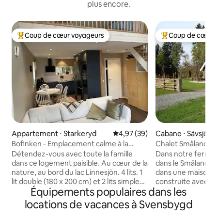
plus encore.
Coup de cœur voyageurs
Coup de cœur 
Coups de cœur voyageurs les plus appréciés
Coups de cœur vo
Appartement ⋅ Starkeryd
Évaluation moyenne sur la base
4,97 (39)
Cabane ⋅ Sävsjö
Bofinken - Emplacement calme à la
Chalet Småland S
campagne
Détendez-vous avec toute la famille
Dans notre ferme à
dans ce logement paisible. Au cœur de la
dans le Småland, 
nature, au bord du lac Linnesjön. 4 lits. 1
dans une maison 
lit double (180 x 200 cm) et 2 lits simples
construite avec 3
Équipements populaires dans les
(80 x 200 cm) 1 lit enfant peut être mis à
d'orage, qui ont é
disposition. Le nettoyage final est
construire un saun
locations de vacances à Svensbygd
effectué par le client, mais il est possible
maison de vacanc