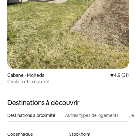
Cabane ⋅ Moheda
Évaluation m
4,9 (31)
Chalet rétro naturel
Destinations à découvrir
Destinations à proximité
Autres types de logements
Lie
Copenhague
Stockholm