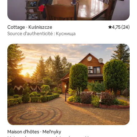
Cottage ⋅ Kuśniszcze
Évaluation mo
4,75 (24)
Source d'authenticité : Куснища
Maison d'hôtes ⋅ Mel'nyky