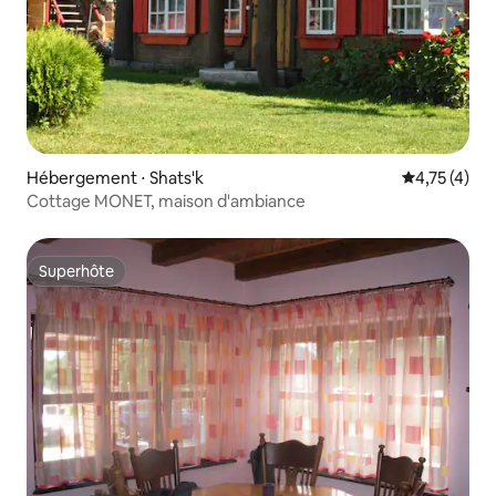
Hébergement ⋅ Shats'k
Évaluation m
4,75 (4)
Cottage MONET, maison d'ambiance
Superhôte
Superhôte