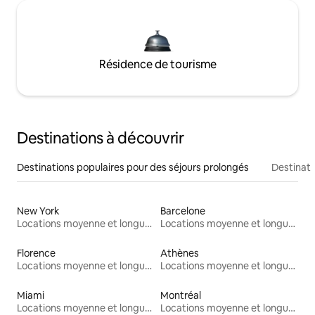
Résidence de tourisme
Destinations à découvrir
Destinations populaires pour des séjours prolongés
Destinati
New York
Barcelone
Locations moyenne et longue durée
Locations moyenne et longue durée
Florence
Athènes
Locations moyenne et longue durée
Locations moyenne et longue durée
Miami
Montréal
Locations moyenne et longue durée
Locations moyenne et longue durée