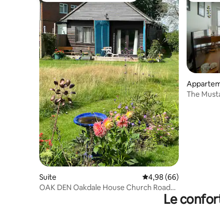
Apparte
The Musta
2 chambre
Suite
Évaluation moyenne sur
4,98 (66)
OAK DEN Oakdale House Church Road
Le confor
Bergh Apton