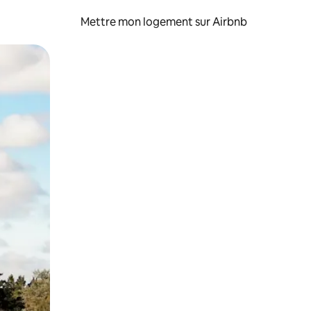
Mettre mon logement sur Airbnb
sant glisser.