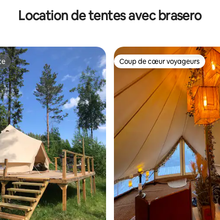
Location de tentes avec brasero
te
Coup de cœur voyageurs
te
Coup de cœur voyageurs
ur la base de 10 commentaires : 4,9 sur 5