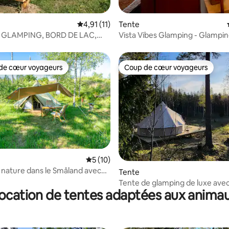
Évaluation moyenne sur la base de 11 comme
4,91 (11)
Tente
 GLAMPING, BORD DE LAC,
Vista Vibes Glamping - Glamping
is intérieur
de cœur voyageurs
Coup de cœur voyageurs
 cœur voyageurs les plus appréciés
Coup de cœur voyageurs
 sur la base de 25 commentaires : 5 sur 5
Évaluation moyenne sur la base de 10 co
5 (10)
nature dans le Småland avec
Tente
d'intimité
Tente de glamping de luxe avec
ocation de tentes adaptées aux anima
sauna et jacuzzi