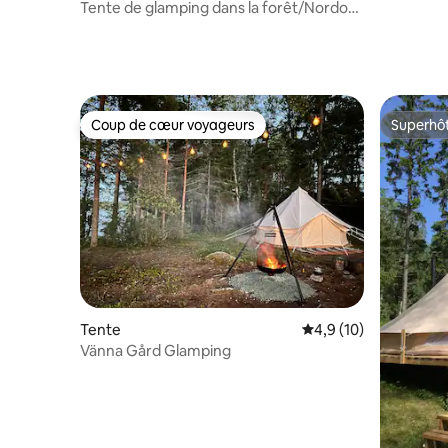
Tente de glamping dans la forêt/Nordom
Glamping
Coup de cœur voyageurs
Superhô
Coup de cœur voyageurs
Superhô
Tente
Évaluation moyenne s
4,9 (10)
Vänna Gård Glamping