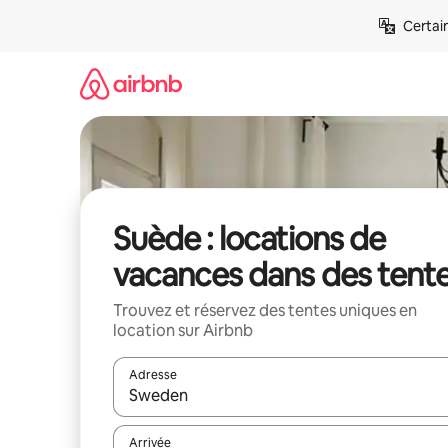
Aller
Certai
directement
au
contenu
Suède : locations de
vacances dans des tent
Trouvez et réservez des tentes uniques en
location sur Airbnb
Adresse
Lorsque les résultats s'affichent, utilisez les flèc
Arrivée