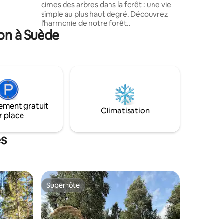
ulez pas
cimes des arbres dans la forêt : une vie
simple au plus haut degré. Découvrez
l'harmonie de notre forêt
ion à Suède
enchanteresse, nichée parmi les beautés
de la nature, où chaque jour se sent
comme un avec la nature. Profitez du
vent et de l'esprit de la nature près de la
cheminée crépitante. Faites cuire vos
aliments sur le gril ou la plaque
chauffante. Détente totale de tout le
reste qui a été important ! Ici, vous
ement gratuit
pouvez recharger complètement les
Climatisation
r place
batteries. Toilettes et douche simples à
environ 90 mètres. Douche uniquement
pendant l'été. Espace maximum pour
es
2 personnes.
Superhôte
lus appréciés
Superhôte