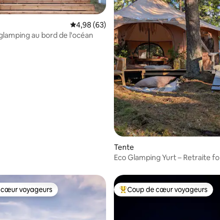
Évaluation moyenne sur la base de 63 commen
4,98 (63)
glamping au bord de l'océan
Tente
r la base de 18 commentaires : 4,72 sur 5
Eco Glamping Yurt – Retraite fo
privée
 cœur voyageurs
Coup de cœur voyageurs
 cœur voyageurs
Coups de cœur voyageurs les p