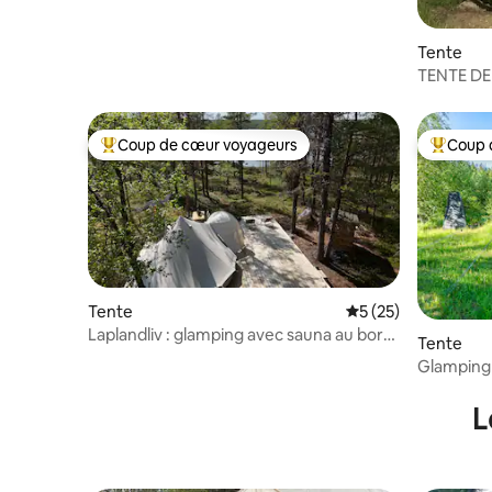
Tente
TENTE DE
poêle à bo
Coup de cœur voyageurs
Coup 
Coups de cœur voyageurs les plus appréciés
Coups de
Tente
Évaluation moyenne
5 (25)
Laplandliv : glamping avec sauna au bord
Tente
d'un lac privé !
Glamping 
beaucoup 
L