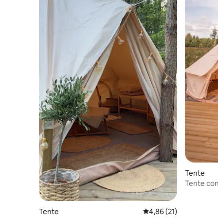
Tente
Tente con
Tente
Évaluation moyenne su
4,86 (21)