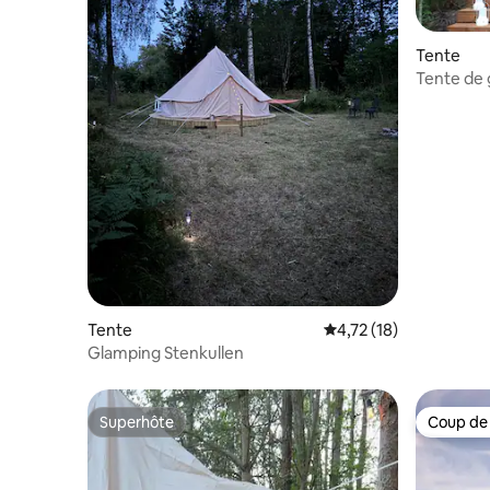
Tente
Tente de 
Tente
Évaluation moyenne su
4,72 (18)
Glamping Stenkullen
Superhôte
Coup de
Superhôte
Coup de