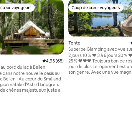
 cœur voyageurs
Coup de cœur voyageurs
 cœur voyageurs
Coup de cœur voyageurs
Tente
Superbe Glamping avec vue sur 
dans le Småland (privé)
2 jours 10 % ❤️ 3 à 6 jours 20 % ❤
25 % ❤️❤️❤️ Toujours bon de re
Évaluation moyenne sur la base de 65 commen
4,95 (65)
jour de plus Le logement est unique en
au bord du lac à Bellen
r la base de 17 commentaires : 4,94 sur 5
son genre. Avec une vue magni
 dans notre nouvelle oasis au
le lac. Le lit est déjà fait à votre arrivée,
ac Bellen ! Au cœur du Småland
alors détendez-vous. Nous nous ferons
égion natale d'Astrid Lindgren.
un plaisir de répondre à vos qu
de chênes majestueux juste au
nous sommes toujours ouverts
'eau, notre tente de glamping
améliorations. La tente est prévue pour 2
onfort de première classe. Ici,
personnes, mais vous pouvez a
rez profiter du calme, de l'eau,
enfant au milieu. (Ensuite, nous
t et de la faune dans la nature.
apporterons plus de chaises à l
ans la cuisine extérieure
si vous le souhaitez.) Eventuel
nt équipée. Des paniers petit-
nous pouvons également mett
et des options de dîner sont