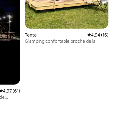
Tente
Évaluation moyenne su
4,94 (16)
Glamping confortable proche de la
nature
Évaluation moyenne sur la base de 61 commentaires : 4,97 sur 5
4,97 (61)
 de
mmentaires : 5 sur 5