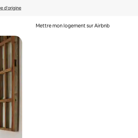
ue d'origine
Mettre mon logement sur Airbnb
sant glisser.