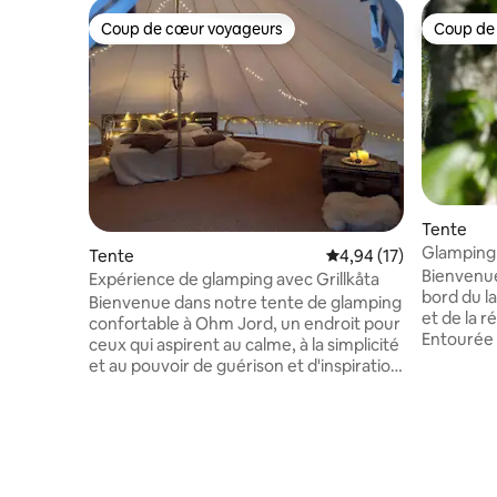
Coup de cœur voyageurs
Coup de
Coup de cœur voyageurs
Coup de
Tente
Glamping 
Tente
Évaluation moyenne su
4,94 (17)
Bienvenue
Expérience de glamping avec Grillkåta
bord du l
Bienvenue dans notre tente de glamping
et de la r
confortable à Ohm Jord, un endroit pour
Entourée 
ceux qui aspirent au calme, à la simplicité
bord de l
et au pouvoir de guérison et d'inspiration
offre un c
de la nature. Venez vivre
vous pour
confortablement dans une tente en toile
de la forê
décorée avec goût, avec un lit double,
Cuisinez d
des espaces salon et des tapis de yoga
entièreme
pour ceux qui le souhaitent. La tente est
déjeuner 
entourée par la nature, des enclos