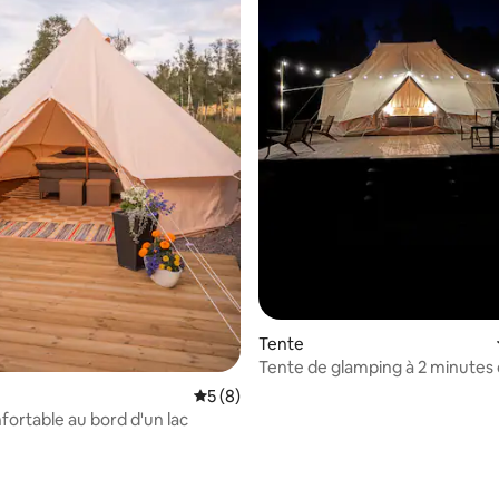
Tente
Tente de glamping à 2 minutes
Vimmerby
Évaluation moyenne sur la base de 8 co
5 (8)
fortable au bord d'un lac
r la base de 21 commentaires : 4,86 sur 5