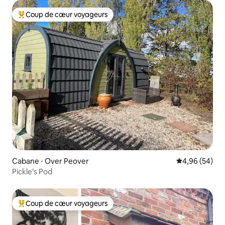
Coup de cœur voyageurs
Coups de cœur voyageurs les plus appréciés
Cabane ⋅ Over Peover
Évaluation mo
4,96 (54)
Pickle's Pod
Coup de cœur voyageurs
Coups de cœur voyageurs les plus appréciés