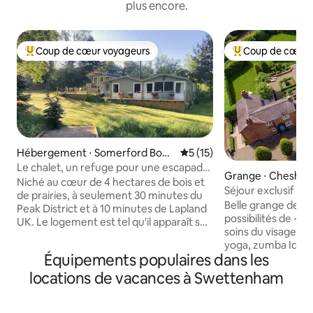
plus encore.
Coup de cœur voyageurs
Coup de cœur 
Coups de cœur voyageurs les plus appréciés
Coups de cœur vo
Hébergement ⋅ Somerford Boot
Évaluation moyenne sur la b
5 (15)
hs
Le chalet, un refuge pour une escapade
Grange ⋅ Cheshir
dans le Cheshire
Niché au cœur de 4 hectares de bois et
Chester
Séjour exclusif dans u
de prairies, à seulement 30 minutes du
spa et chef sur pl
Belle grange de ret
Peak District et à 10 minutes de Lapland
possibilités de ~ soins spa / massages /
UK. Le logement est tel qu'il apparaît sur
soins du visage ~ c
la photo. Les voyageurs adorent le
yoga, zumba Idéal 
chalet. Si vous êtes à la recherche de
Équipements populaires dans les
familles ou les gr
tranquillité, vous venez de la trouver. Ce
de l'Oulton Smithy
n'est pas seulement un séjour, c'est une
locations de vacances à Swettenham
circuit d'Oulton Par
expérience, quelque chose à savourer.
campagne du Chesh
La cabane est votre second chez vous,
promenades en for