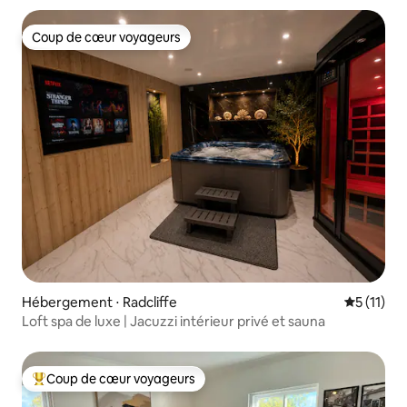
Coup de cœur voyageurs
Coup de cœur voyageurs
Hébergement ⋅ Radcliffe
Évaluatio
5 (11)
Loft spa de luxe | Jacuzzi intérieur privé et sauna
Coup de cœur voyageurs
Coups de cœur voyageurs les plus appréciés