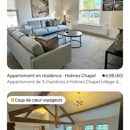
Appartement en résidence ⋅ Holmes Chapel
Évaluation mo
4,98 (40)
Appartement de 3 chambres à Holmes Chapel (village de
Harry Styles)
Coup de cœur voyageurs
Coups de cœur voyageurs les plus appréciés