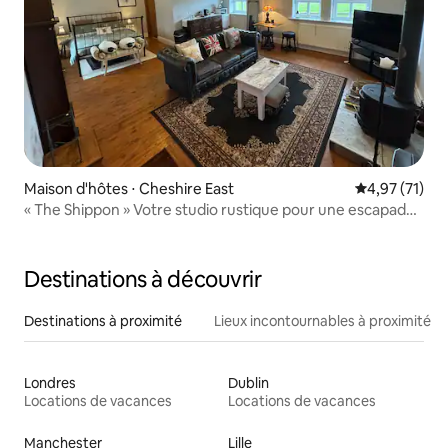
Maison d'hôtes ⋅ Cheshire East
Évaluation mo
4,97 (71)
« The Shippon » Votre studio rustique pour une escapade
à la campagne
Destinations à découvrir
Destinations à proximité
Lieux incontournables à proximité
Londres
Dublin
Locations de vacances
Locations de vacances
Manchester
Lille