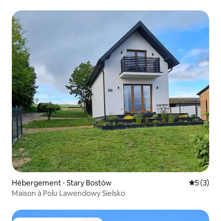
Hébergement ⋅ Stary Bostów
Évaluatio
5 (3)
Maison à Polu Lawendowy Sielsko