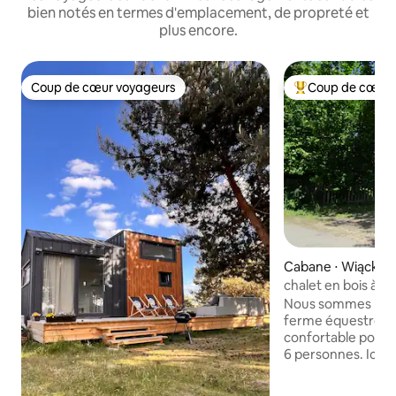
bien notés en termes d'emplacement, de propreté et
plus encore.
Coup de cœur voyageurs
Coup de cœur 
Coup de cœur voyageurs
Coups de cœur vo
Cabane ⋅ Wiącka
chalet en bois à l
Nous sommes Feel
ferme équestre av
confortable pouvan
6 personnes. Ici, vous revenez à
l'essentiel. Vous 
nature et vous pou