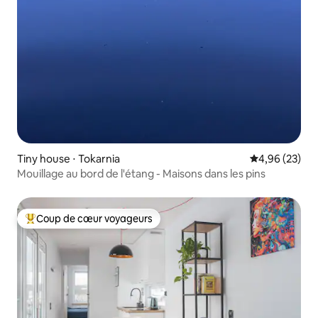
Tiny house ⋅ Tokarnia
Évaluation mo
4,96 (23)
Mouillage au bord de l'étang - Maisons dans les pins
Coup de cœur voyageurs
Coups de cœur voyageurs les plus appréciés