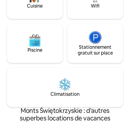
des Chevaliers de Sobków, le musée en
Cuisine
Wifi
plein air du village de Kielce * - payant en
supplément
Stationnement
Piscine
gratuit sur place
Climatisation
Monts Świętokrzyskie : d'autres
superbes locations de vacances