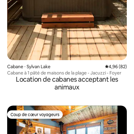
Cabane ⋅ Sylvan Lake
Évaluation mo
4,96 (82)
Cabane à 1 pâté de maisons de la plage - Jacuzzi - Foyer
Location de cabanes acceptant les
animaux
Coup de cœur voyageurs
Coup de cœur voyageurs