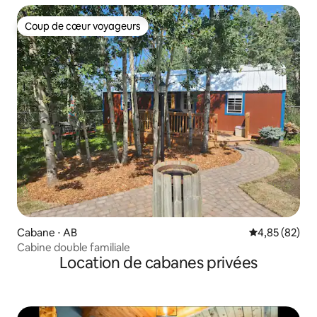
Coup de cœur voyageurs
Coup de cœur voyageurs
Cabane ⋅ AB
Évaluation mo
4,85 (82)
Cabine double familiale
Location de cabanes privées