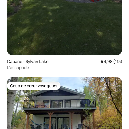
Cabane ⋅ Sylvan Lake
Évaluation moy
4,98 (115)
L'escapade
Coup de cœur voyageurs
Coup de cœur voyageurs