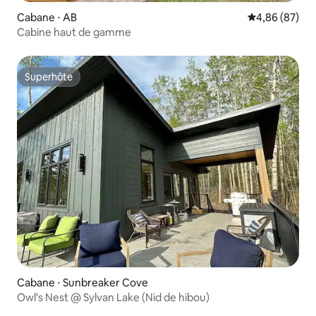
Cabane ⋅ AB
Évaluation mo
4,86 (87)
Cabine haut de gamme
Superhôte
Superhôte
Cabane ⋅ Sunbreaker Cove
Owl's Nest @ Sylvan Lake (Nid de hibou)