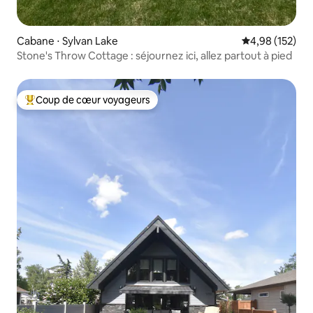
Cabane ⋅ Sylvan Lake
Évaluation moy
4,98 (152)
Stone's Throw Cottage : séjournez ici, allez partout à pied
Coup de cœur voyageurs
Coups de cœur voyageurs les plus appréciés