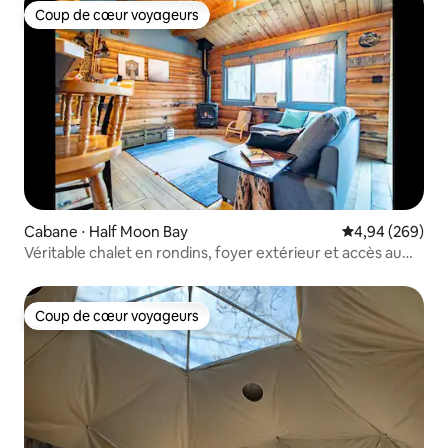
Coup de cœur voyageurs
Coup de cœur voyageurs
Cabane ⋅ Half Moon Bay
Évaluation moy
4,94 (269)
Véritable chalet en rondins, foyer extérieur et accès au
lac !
Coup de cœur voyageurs
Coup de cœur voyageurs