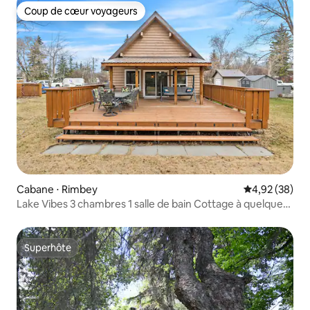
Coup de cœur voyageurs
Coup de cœur voyageurs
Cabane ⋅ Rimbey
Évaluation mo
4,92 (38)
Lake Vibes 3 chambres 1 salle de bain Cottage à quelques
pas du lac
Superhôte
Superhôte