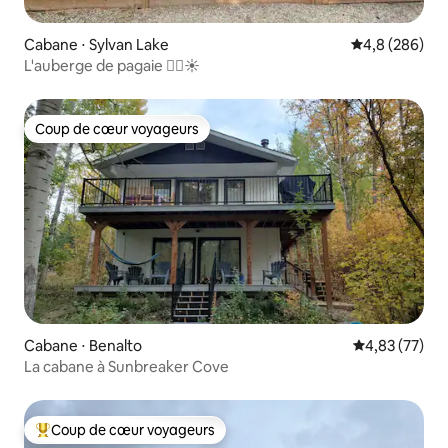
Cabane ⋅ Sylvan Lake
Évaluation mo
4,8 (286)
L'auberge de pagaie 🚣‍♀️☀️
Coup de cœur voyageurs
Coup de cœur voyageurs
Cabane ⋅ Benalto
Évaluation mo
4,83 (77)
La cabane à Sunbreaker Cove
Coup de cœur voyageurs
Coups de cœur voyageurs les plus appréciés