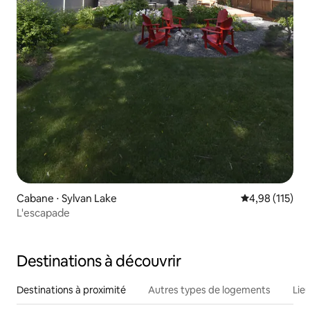
Cabane ⋅ Sylvan Lake
Évaluation moy
4,98 (115)
L'escapade
Destinations à découvrir
Destinations à proximité
Autres types de logements
Lie