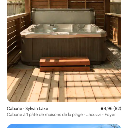
Cabane ⋅ Sylvan Lake
Évaluation mo
4,96 (82)
Cabane à 1 pâté de maisons de la plage - Jacuzzi - Foyer