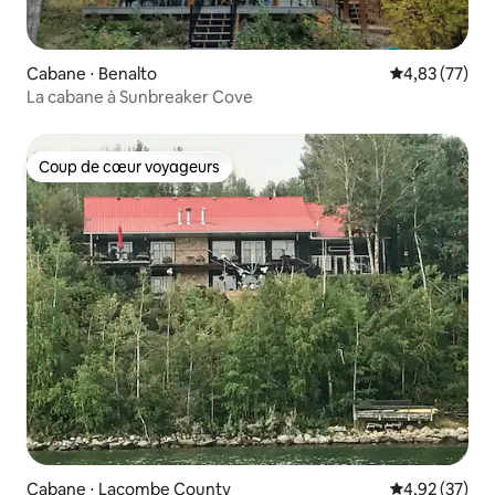
Cabane ⋅ Benalto
Évaluation mo
4,83 (77)
La cabane à Sunbreaker Cove
Coup de cœur voyageurs
Coup de cœur voyageurs
Cabane ⋅ Lacombe County
Évaluation mo
4,92 (37)