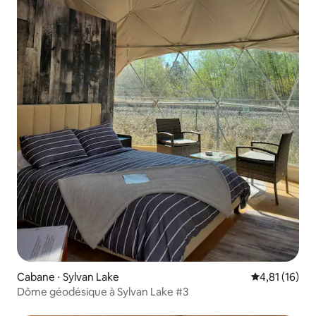
Cabane ⋅ Sylvan Lake
Évaluation mo
4,81 (16)
Dôme géodésique à Sylvan Lake #3