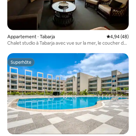
Appartement ⋅ Tabarja
Évaluation mo
4,94 (48)
Chalet studio à Tabarja avec vue sur la mer, le coucher de
soleil et la montagne
Superhôte
Superhôte