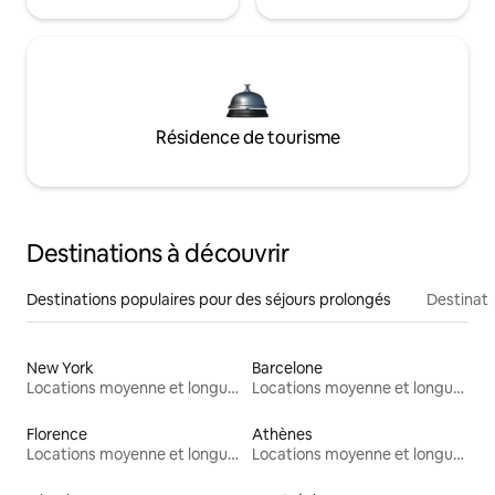
Résidence de tourisme
Destinations à découvrir
Destinations populaires pour des séjours prolongés
Destinati
New York
Barcelone
Locations moyenne et longue durée
Locations moyenne et longue durée
Florence
Athènes
Locations moyenne et longue durée
Locations moyenne et longue durée