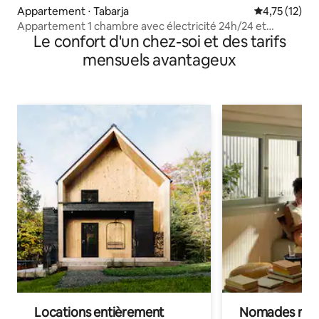
Appartement ⋅ Tabarja
Évaluation mo
4,75 (12)
Appartement 1 chambre avec électricité 24h/24 et
Le confort d'un chez-soi et des tarifs
piscine à AquaGate Resort
mensuels avantageux
Locations entièrement
Nomades num