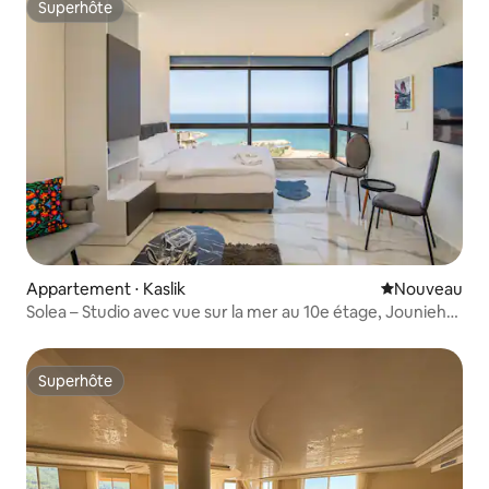
Superhôte
Superhôte
Appartement ⋅ Kaslik
Nouvel hébe
Nouveau
Solea – Studio avec vue sur la mer au 10e étage, Jounieh
Kaslik
Superhôte
Superhôte