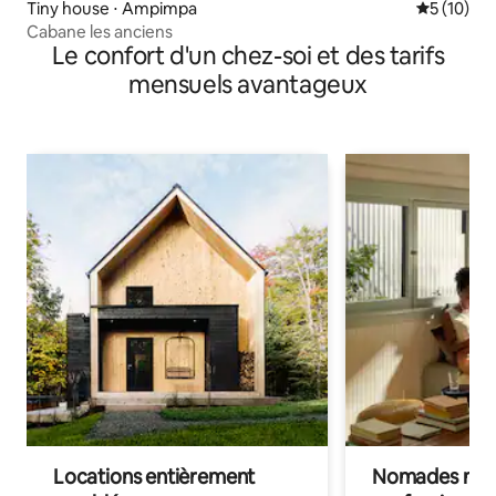
Tiny house ⋅ Ampimpa
Évaluation
5 (10)
Cabane les anciens
Le confort d'un chez-soi et des tarifs
mensuels avantageux
Locations entièrement
Nomades num