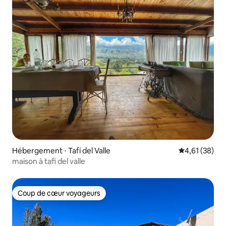
Hébergement ⋅ Tafí del Valle
Évaluation mo
4,61 (38)
maison à tafi del valle
Coup de cœur voyageurs
Coup de cœur voyageurs