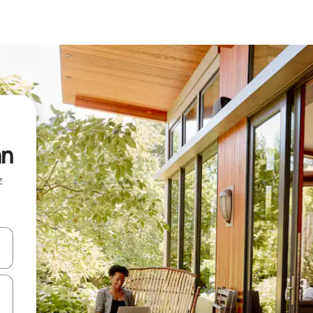
an
z
hes vers le haut et vers le bas pour les parcourir ou en appuyant et en fai