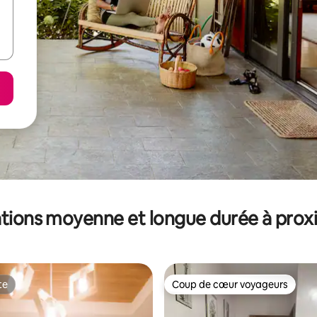
tions moyenne et longue durée à prox
te
Coup de cœur voyageurs
te
Coup de cœur voyageurs