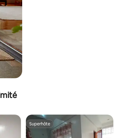
imité
Superhôte
Superhôte