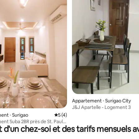
e sur la base de 7 commentaires : 5 sur 5
Appartement ⋅ Surigao City
J&J Apartelle - Logement 3
ent ⋅ Surigao
Évaluation moyenne sur la base de 4 co
5 (4)
nt Suba 2BR près de St. Paul,
t d'un chez-soi et des tarifs mensuels 
l et de l'aéroport