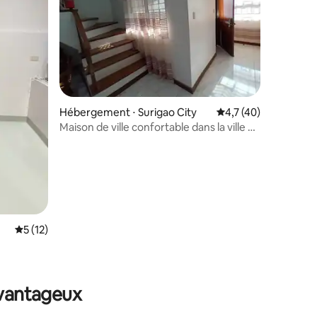
Hébergement ⋅ Surigao City
Évaluation moyenne s
4,7 (40)
Maison de ville confortable dans la ville de
Surigao.
Évaluation moyenne sur la base de 12 commentaires : 5 sur 5
5 (12)
mmentaires : 5 sur 5
avantageux