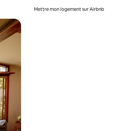
Mettre mon logement sur Airbnb
sant glisser.