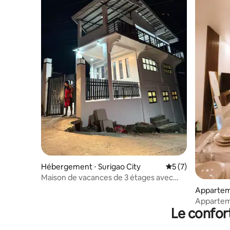
Hébergement ⋅ Surigao City
Évaluation moyenn
5 (7)
Maison de vacances de 3 étages avec
3 chambres
Appartem
Apparteme
Le confor
du termina