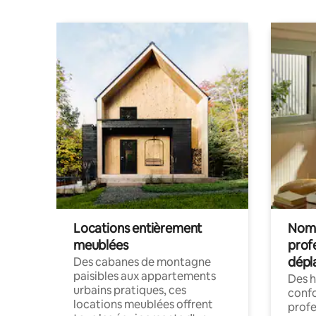
Locations entièrement
Noma
meublées
prof
dépl
Des cabanes de montagne
paisibles aux appartements
Des 
urbains pratiques, ces
confo
locations meublées offrent
profe