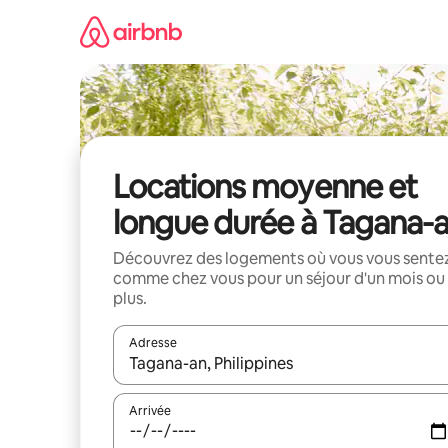
Aller
directement
au
contenu
Locations moyenne et
longue durée à Tagana-
Découvrez des logements où vous vous sente
comme chez vous pour un séjour d'un mois ou
plus.
Adresse
Lorsque les résultats s'affichent, utilisez les flèc
Arrivée