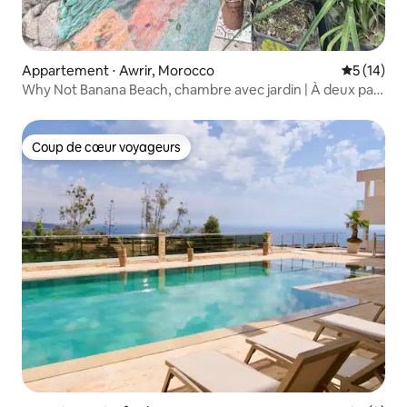
Appartement ⋅ Awrir, Morocco
Évaluation
5 (14)
Why Not Banana Beach, chambre avec jardin | À deux pas
du village
Coup de cœur voyageurs
Coup de cœur voyageurs