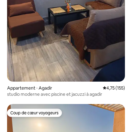
Appartement ⋅ Agadir
Évaluation moy
4,75 (155)
studio moderne avec piscine et jacuzzi à agadir
Coup de cœur voyageurs
Coup de cœur voyageurs