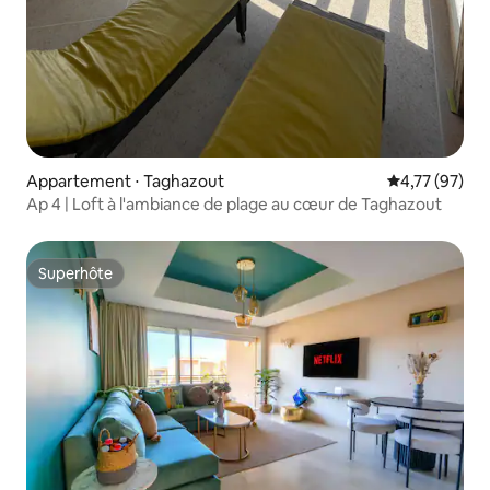
Appartement ⋅ Taghazout
Évaluation mo
4,77 (97)
Ap 4 | Loft à l'ambiance de plage au cœur de Taghazout
Superhôte
Superhôte