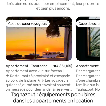
très bien notés pour leur emplacement, leur propreté
et bien plus encore.
Coup de cœur voyageurs
Coup de cœur vo
Coup de cœur voyageurs
Coup de cœur vo
Appartement ⋅ Tamraght
Évaluation moyenne sur la base 
4,86 (165)
Appartement ⋅ Ta
Appartement avec vue sur l'océan |
Dar Margaret Mai
Terrasse ensoleillée à Tamraght
numériques
★ Restaurants à proximité et escapade
Dar Margaret est 
au bord de la plage ★ ✨ Les voyageurs
d'une chambre sit
qui ont séjourné nous envoient souvent
familiale sur la plu
un message pour demander à réserver à
Taghazout. Nous avons équipé l'espace
Taghazout : équipements populaires
nouveau avant même d'être partis✨
de conforts rarem
Voici Tamraght : votre escapade idéale
d'autres propriété
dans les appartements en location
au bord de la plage. Une ambiance
Taghazout (ou mêm