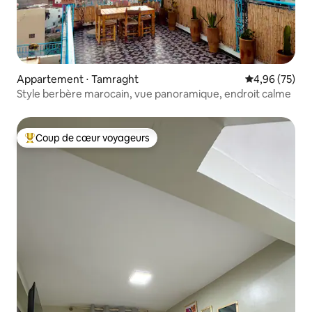
Appartement ⋅ Tamraght
Évaluation mo
4,96 (75)
Style berbère marocain, vue panoramique, endroit calme
Coup de cœur voyageurs
Coups de cœur voyageurs les plus appréciés