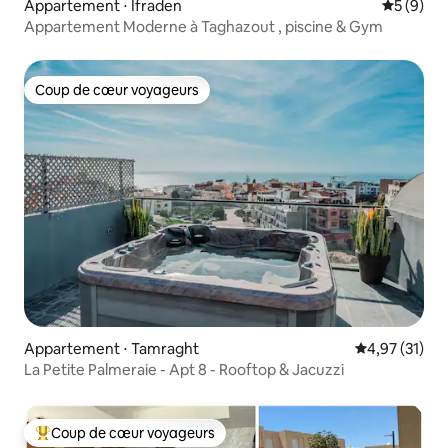
Appartement ⋅ Ifraden
Évaluatio
5 (9)
Appartement Moderne à Taghazout , piscine & Gym
Coup de cœur voyageurs
Coup de cœur voyageurs
Appartement ⋅ Tamraght
Évaluation mo
4,97 (31)
La Petite Palmeraie - Apt 8 - Rooftop & Jacuzzi
Coup de cœur voyageurs
Coups de cœur voyageurs les plus appréciés