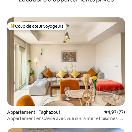
Coup de cœur voyageurs
Coups de cœur voyageurs les plus appréciés
Appartement ⋅ Taghazout
Évaluation mo
4,97 (77)
Appartement ensoleillé avec vue sur la mer et piscines |
Taghazout Bay