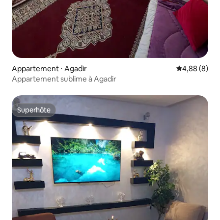
Appartement ⋅ Agadir
Évaluation m
4,88 (8)
Appartement sublime à Agadir
Superhôte
Superhôte