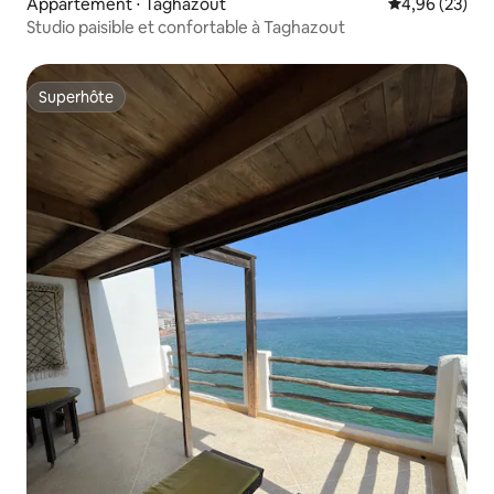
Appartement ⋅ Taghazout
Évaluation mo
4,96 (23)
Studio paisible et confortable à Taghazout
Superhôte
Superhôte