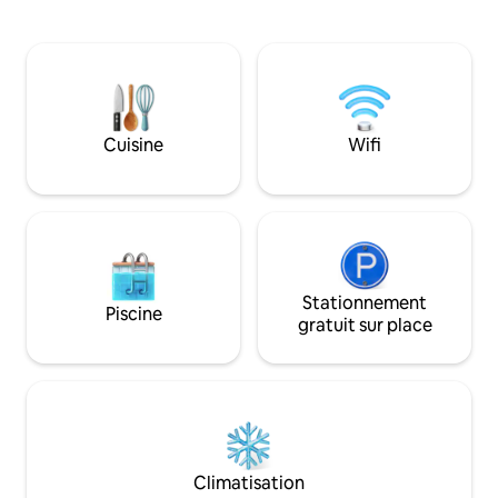
familiale chaleureuse, de magnifiques
ce qui en fait l'esp
couchers de soleil et une terrasse sur le
couples exigeants
toit avec vue sur l'océan, à seulement
seuls, en particulie
7 minutes à pied de la plage. Les
nomades numériques. Dar Marg
restaurants à proximité sont juste
géré par un guide
devant votre porte : petit-déjeuner en
confiance qui se fe
bas dans notre boulangerie, matcha au
partager ses rec
Cuisine
Wifi
Hey Yallah ou dîner au Machi Mochkil.
vous, d'organiser 
Votre ressourcement côtier ultime. 👉
voitures, des excu
Réservez votre séjour maintenant :
votre terrasse vous attend.
Stationnement
Piscine
gratuit sur place
Climatisation