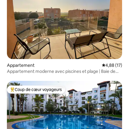
Appartement
Évaluation mo
4,88 (17)
Appartement moderne avec piscines et plage | Baie de
Taghazout
Coup de cœur voyageurs
Coups de cœur voyageurs les plus appréciés