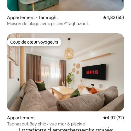
Appartement ⋅ Tamraght
Évaluation mo
4,82 (50)
Maison de plage avec piscine*Taghazout
Bay*Surf*Détente !
Coup de cœur voyageurs
Coup de cœur voyageurs
Appartement
Évaluation mo
4,97 (32)
Taghazout Bay chic • vue mer & piscine
Locations d'appartements privés