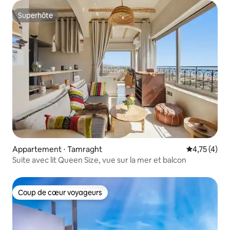
Superhôte
Superhôte
Appartement ⋅ Tamraght
Évaluation m
4,75 (4)
Suite avec lit Queen Size, vue sur la mer et balcon
Coup de cœur voyageurs
Coup de cœur voyageurs