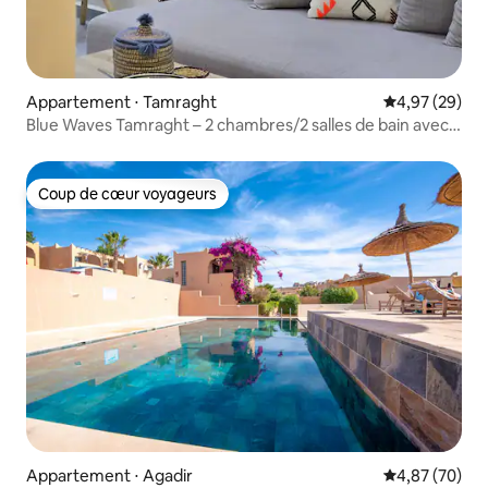
Appartement ⋅ Tamraght
Évaluation mo
4,97 (29)
Blue Waves Tamraght – 2 chambres/2 salles de bain avec
toit-terrasse
Coup de cœur voyageurs
Coup de cœur voyageurs
Appartement ⋅ Agadir
Évaluation mo
4,87 (70)