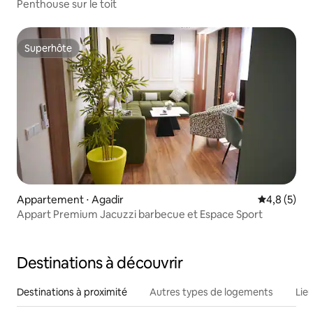
Penthouse sur le toit
Superhôte
Superhôte
Appartement ⋅ Agadir
Évaluation 
4,8 (5)
Appart Premium Jacuzzi barbecue et Espace Sport
Destinations à découvrir
Destinations à proximité
Autres types de logements
Lie