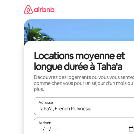
Aller
directement
au
contenu
Locations moyenne et
longue durée à Taha'a
Découvrez des logements où vous vous sente
comme chez vous pour un séjour d'un mois ou
plus.
Adresse
Lorsque les résultats s'affichent, utilisez les flèc
Arrivée