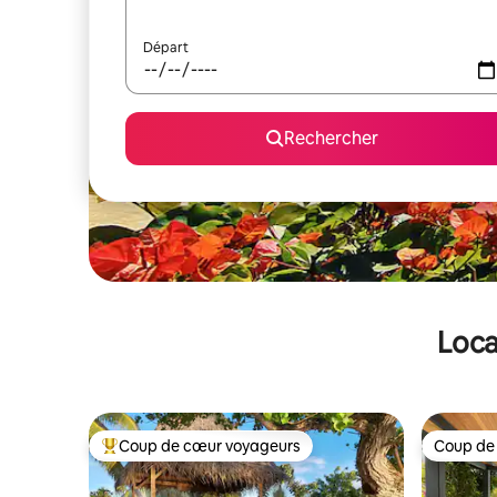
Départ
Rechercher
Loca
Coup de cœur voyageurs
Coup de
Coups de cœur voyageurs les plus appréciés
Coup de