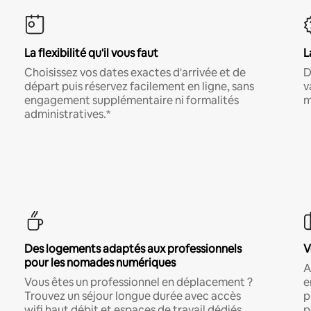
La flexibilité qu'il vous faut
L
Choisissez vos dates exactes d'arrivée et de
D
départ puis réservez facilement en ligne, sans
v
engagement supplémentaire ni formalités
m
administratives.*
Des logements adaptés aux professionnels
V
pour les nomades numériques
A
Vous êtes un professionnel en déplacement ?
e
Trouvez un séjour longue durée avec accès
p
wifi haut débit et espaces de travail dédiés.
p