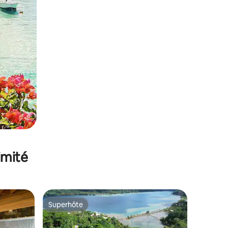
imité
Superhôte
Superhôte