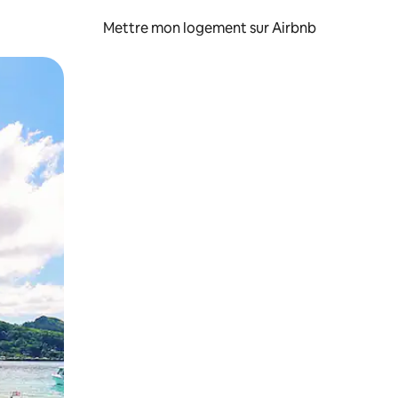
Mettre mon logement sur Airbnb
sant glisser.