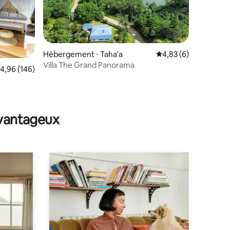
taires : 4,99 sur 5
Hébergement ⋅ Taha'a
Évaluation moyenne s
4,83 (6)
Villa The Grand Panorama
valuation moyenne sur la base de 146 commentaires : 4,96 sur 5
4,96 (146)
avantageux