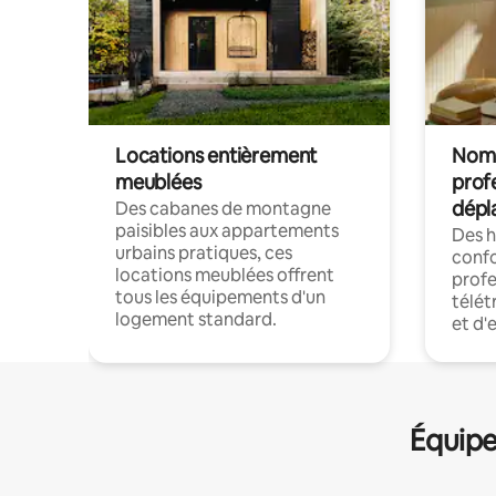
Locations entièrement
Noma
meublées
prof
dépl
Des cabanes de montagne
paisibles aux appartements
Des 
urbains pratiques, ces
confo
locations meublées offrent
profe
tous les équipements d'un
télét
logement standard.
et d'
Équipe