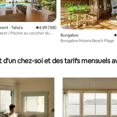
ent ⋅ Taha'a
Évaluation moyenne sur la base de 158 commen
4,99 (158)
Faret / Piscine au coucher du
Bungalow
É
Bungalow Moana Beach Plage
sur la base de 20 commentaires : 5 sur 5
t d'un chez-soi et des tarifs mensuels 