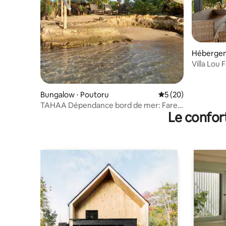
Hébergem
Villa Lou 
soleil
Bungalow ⋅ Poutoru
Évaluation moyenne 
5 (20)
TAHAA Dépendance bord de mer: Fare
Le confor
Anuanua