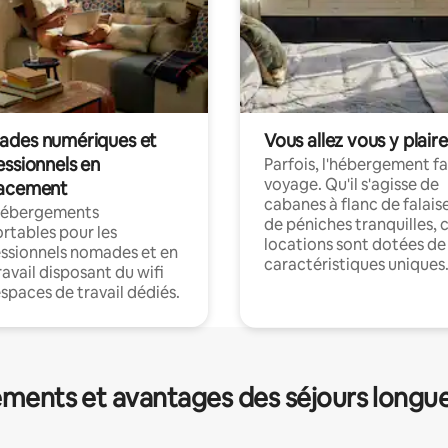
des numériques et
Vous allez vous y plaire
essionnels en
Parfois, l'hébergement fai
voyage. Qu'il s'agisse de
acement
cabanes à flanc de falais
hébergements
de péniches tranquilles, 
rtables pour les
locations sont dotées de
ssionnels nomades et en
caractéristiques uniques
ravail disposant du wifi
espaces de travail dédiés.
ments et avantages des séjours longu