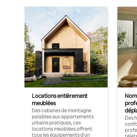
Locations entièrement
Noma
meublées
prof
dépl
Des cabanes de montagne
paisibles aux appartements
Des 
urbains pratiques, ces
confo
locations meublées offrent
profe
tous les équipements d'un
télét