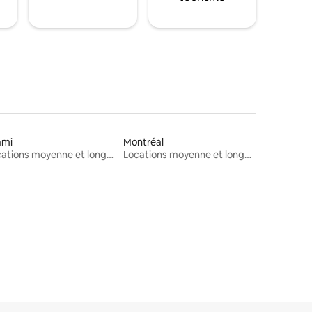
ami
Montréal
Locations moyenne et longue durée
Locations moyenne et longue durée