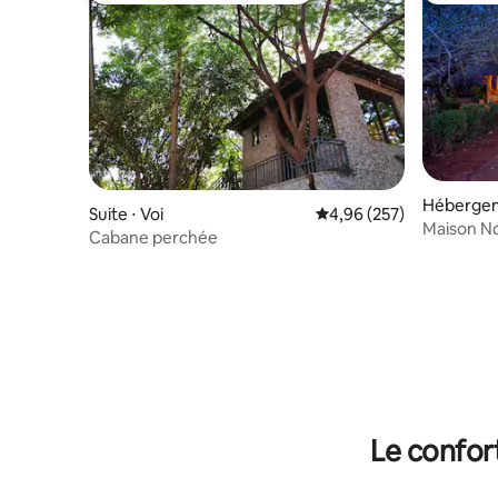
Hébergem
Suite ⋅ Voi
Évaluation moyenne sur 
4,96 (257)
Maison Nd
Cabane perchée
Conserva
Le confor