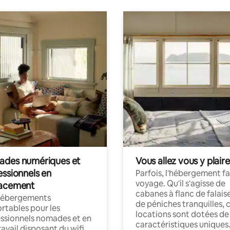
des numériques et
Vous allez vous y plaire
essionnels en
Parfois, l'hébergement fai
voyage. Qu'il s'agisse de
acement
cabanes à flanc de falais
hébergements
de péniches tranquilles, 
rtables pour les
locations sont dotées de
ssionnels nomades et en
caractéristiques uniques
ravail disposant du wifi