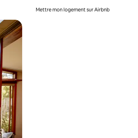
Mettre mon logement sur Airbnb
sant glisser.