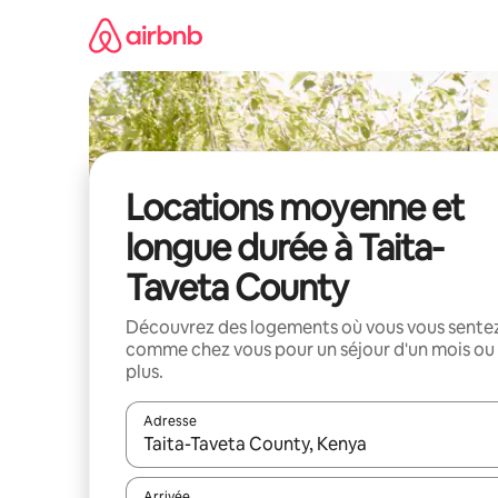
Aller
directement
au
contenu
Locations moyenne et
longue durée à Taita-
Taveta County
Découvrez des logements où vous vous sente
comme chez vous pour un séjour d'un mois ou
plus.
Adresse
Lorsque les résultats s'affichent, utilisez les flèc
Arrivée