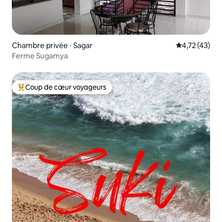
Chambre privée ⋅ Sagar
Évaluation mo
4,72 (43)
Ferme Sugamya
Coup de cœur voyageurs
Coups de cœur voyageurs les plus appréciés