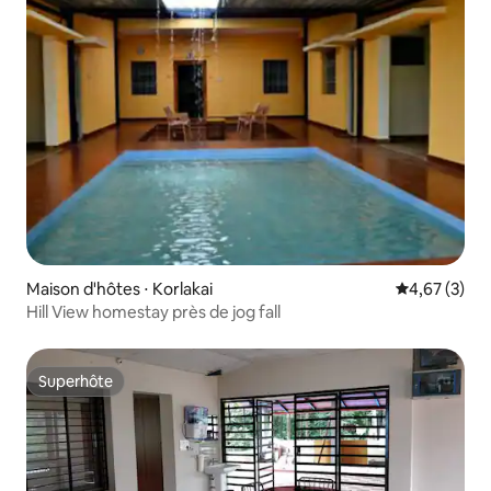
Maison d'hôtes ⋅ Korlakai
Évaluation m
4,67 (3)
Hill View homestay près de jog fall
Superhôte
Superhôte