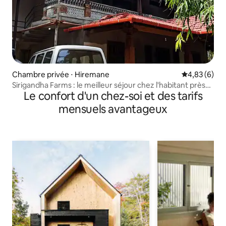
Chambre privée ⋅ Hiremane
Évaluation m
4,83 (6)
Sirigandha Farms : le meilleur séjour chez l'habitant près
Le confort d'un chez-soi et des tarifs
de Jog
mensuels avantageux