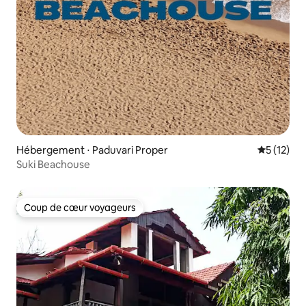
Hébergement ⋅ Paduvari Proper
Évaluation
5 (12)
Suki Beachouse
Coup de cœur voyageurs
Coup de cœur voyageurs