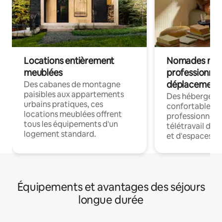
Locations entièrement
Nomades num
meublées
professionnel
déplacement
Des cabanes de montagne
paisibles aux appartements
Des hébergem
urbains pratiques, ces
confortables p
locations meublées offrent
professionnels
tous les équipements d'un
télétravail dis
logement standard.
et d'espaces de
Équipements et avantages des séjours
longue durée