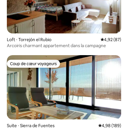
Loft ⋅ Torrejón el Rubio
Évaluation mo
4,92 (87)
Arcoiris charmant appartement dans la campagne
Coup de cœur voyageurs
Coup de cœur voyageurs
Suite ⋅ Sierra de Fuentes
Évaluation moy
4,98 (189)