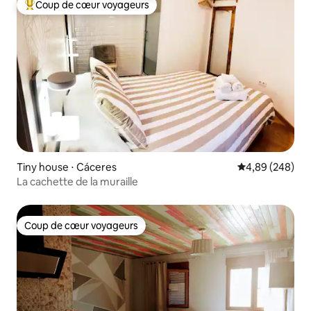
Coup de cœur voyageurs
Coups de cœur voyageurs les plus appréciés
Tiny house ⋅ Cáceres
Évaluation moy
4,89 (248)
La cachette de la muraille
Coup de cœur voyageurs
Coup de cœur voyageurs