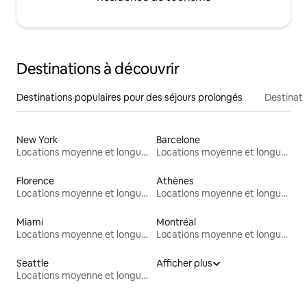
Destinations à découvrir
Destinations populaires pour des séjours prolongés
Destinati
New York
Barcelone
Locations moyenne et longue durée
Locations moyenne et longue durée
Florence
Athènes
Locations moyenne et longue durée
Locations moyenne et longue durée
Miami
Montréal
Locations moyenne et longue durée
Locations moyenne et longue durée
Seattle
Afficher plus
Locations moyenne et longue durée