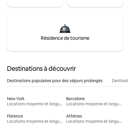
Résidence de tourisme
Destinations à découvrir
Destinations populaires pour des séjours prolongés
Destinati
New York
Barcelone
Locations moyenne et longue durée
Locations moyenne et longue durée
Florence
Athènes
Locations moyenne et longue durée
Locations moyenne et longue durée