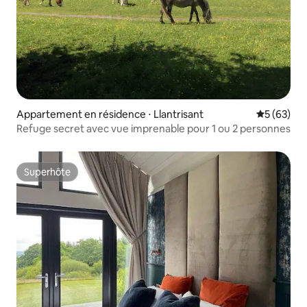
Appartement en résidence ⋅ Llantrisant
Évaluation
5 (63)
Refuge secret avec vue imprenable pour 1 ou 2 personnes
Superhôte
Superhôte