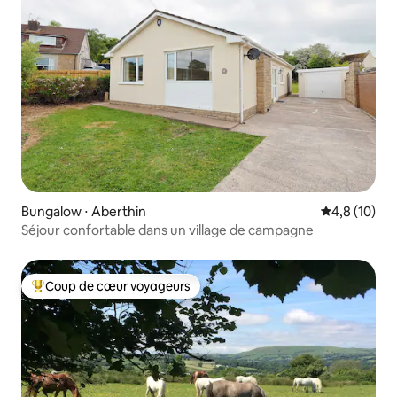
Bungalow ⋅ Aberthin
Évaluation m
4,8 (10)
Séjour confortable dans un village de campagne
Coup de cœur voyageurs
Coups de cœur voyageurs les plus appréciés