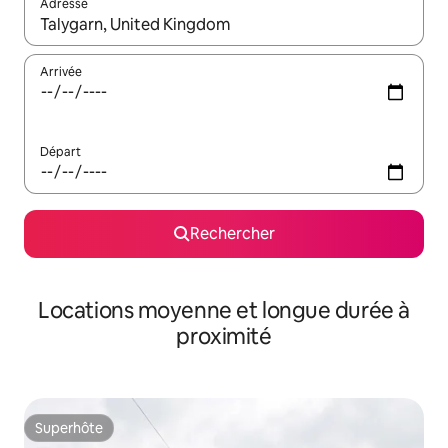
Adresse
Lorsque les résultats s'affichent, utilisez les flèches vers le hau
Arrivée
Départ
Rechercher
Locations moyenne et longue durée à
proximité
Superhôte
Superhôte