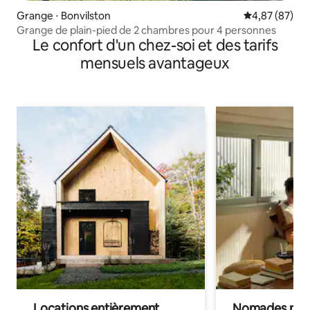
Grange ⋅ Bonvilston
Évaluation mo
4,87 (87)
Grange de plain-pied de 2 chambres pour 4 personnes
Le confort d'un chez-soi et des tarifs
mensuels avantageux
Locations entièrement
Nomades num